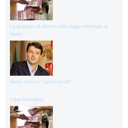
La proposta di riforma della legge elettorale di
Renzi
Renzi critica i "comici ricchi"
I due Presidenti