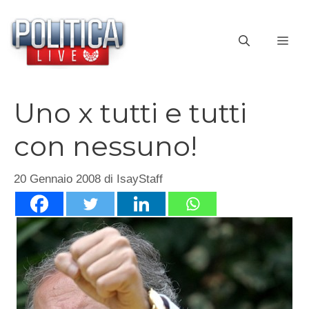
Vai
al
ME
contenuto
Uno x tutti e tutti
con nessuno!
20 Gennaio 2008
di
IsayStaff