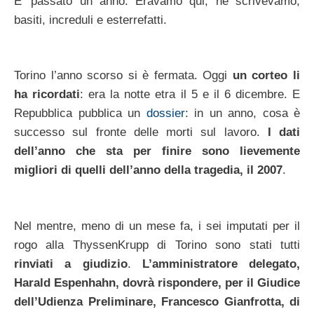
E’ passato un anno. Eravamo qui, ne scrivevamo,
basiti, increduli e esterrefatti.
Torino l’anno scorso si è fermata. Oggi
un corteo li
ha ricordati
: era la notte etra il 5 e il 6 dicembre. E
Repubblica pubblica un
dossier
: in un anno, cosa è
successo sul fronte delle morti sul lavoro.
I dati
dell’anno che sta per finire sono lievemente
migliori di quelli dell’anno della tragedia, il 2007
.
Nel mentre, meno di un mese fa, i sei imputati per il
rogo alla ThyssenKrupp di Torino sono stati tutti
rinviati a giudizio
.
L’amministratore delegato,
Harald Espenhahn, dovrà rispondere, per il Giudice
dell’Udienza Preliminare, Francesco Gianfrotta, di