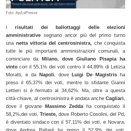
Foto: Ap/LaPresse
I
risultati dei ballottaggi delle elezioni
amministrative
segnano ancor più del primo turno
una
netta vittoria del
centrosinistra,
che conquista
tutte le più importanti amministrazioni comunali, a
cominciare da
Milano, dove Giuliano Pisapia ha
vinto
con il 55,1% dei voti contro il 44,89% di Letizia
Moratti, e da
Napoli
, dove
Luigi De Magistris
ha
preso il 65,37% dei voti, mentre lo sfidante Gianni
Lettieri si è fermato al 34,62%. Ma, oltre a questa
città-chiave, al centrosinistra è andata anche
Cagliari
,
dove il giovane
Massimo Zedda
ha conquistato il
58,2%,dei voti,
Trieste,
dove Roberto Cosolini, del Pd,
è diventato sindaco con il 57,11% dei voti, e Novara,
dove Andrea Ballarè ha preso il 52,9% dei voti.