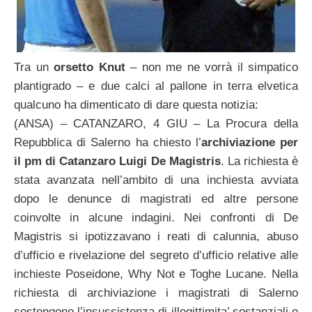
Tra un
orsetto Knut
– non me ne vorrà il simpatico
plantigrado – e due calci al pallone in terra elvetica
qualcuno ha dimenticato di dare questa notizia:
(ANSA) – CATANZARO, 4 GIU – La Procura della
Repubblica di Salerno ha chiesto l’
archiviazione per
il pm di Catanzaro Luigi De Magistris
. La richiesta è
stata avanzata nell’ambito di una inchiesta avviata
dopo le denunce di magistrati ed altre persone
coinvolte in alcune indagini. Nei confronti di De
Magistris si ipotizzavano i reati di calunnia, abuso
d’ufficio e rivelazione del segreto d’ufficio relative alle
inchieste Poseidone, Why Not e Toghe Lucane. Nella
richiesta di archiviazione i magistrati di Salerno
sostengono l’insussistenza di illegittimita’ sostanziali o