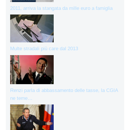
2011, arriva la stangata da mille euro a famiglia
Multe stradali più care dal 2013
Renzi parla di abbassamento delle tasse, la CGIA
ne teme…