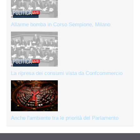
Allarme bomba in Corso Sempione, Milano
La ripresa dei consumi vista da Confcommercio
Anche l'ambiente tra le priorità del Parlamento