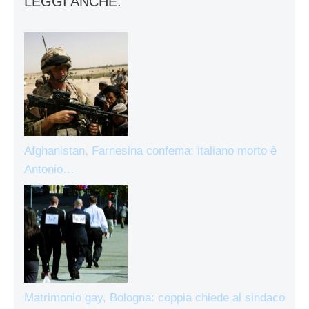
LEGGI ANCHE:
Afghanistan, Farnesina confema: italiano morto è
Antonio…
Matrimonio gay, Bologna: coppia chiede al sindaco