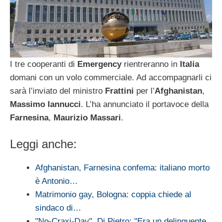
I tre cooperanti di
Emergency
rientreranno in
Italia
domani con un volo commerciale. Ad accompagnarli ci
sarà l’inviato del ministro
Frattini
per l’
Afghanistan
,
Massimo Iannucci
. L’ha annunciato il portavoce della
Farnesina
,
Maurizio Massari
.
Leggi anche:
Afghanistan, Farnesina confema: italiano morto
è Antonio…
Matrimonio gay, Bologna: coppia chiede al
sindaco di…
"No-Craxi-Day", Di Pietro: "Era un delinquente