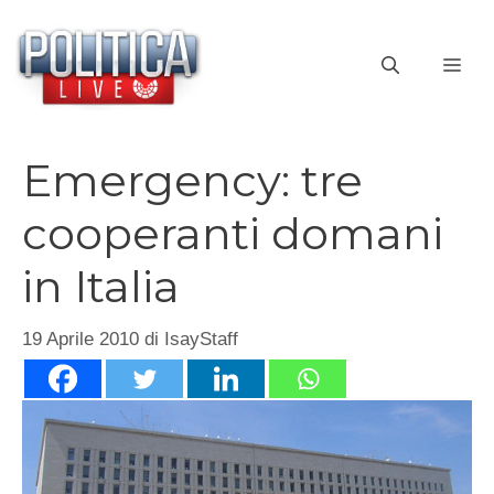
Vai
al
ME
contenuto
Emergency: tre
cooperanti domani
in Italia
19 Aprile 2010
di
IsayStaff