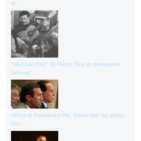
di…
"No-Craxi-Day", Di Pietro: "Era un delinquente
latitante".…
Ufficio di Presidenza PdL: finiani fuori dal partito.
Fini:…