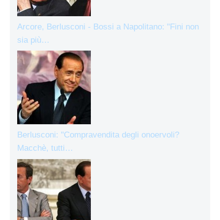
Arcore, Berlusconi - Bossi a Napolitano: "Fini non
sia più…
Berlusconi: "Compravendita degli onoervoli?
Macchè, tutti…