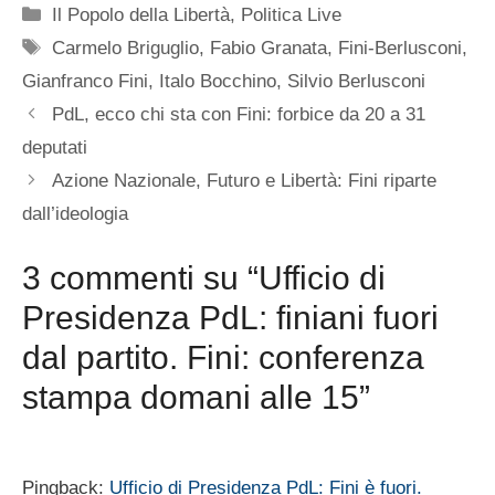
Categorie
Il Popolo della Libertà
,
Politica Live
Tag
Carmelo Briguglio
,
Fabio Granata
,
Fini-Berlusconi
,
Gianfranco Fini
,
Italo Bocchino
,
Silvio Berlusconi
PdL, ecco chi sta con Fini: forbice da 20 a 31
deputati
Azione Nazionale, Futuro e Libertà: Fini riparte
dall’ideologia
3 commenti su “Ufficio di
Presidenza PdL: finiani fuori
dal partito. Fini: conferenza
stampa domani alle 15”
Pingback:
Ufficio di Presidenza PdL: Fini è fuori.