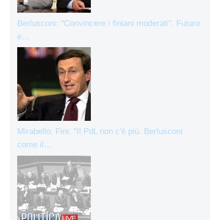
Berlusconi: "Convincere i finiani moderati". Futuro
e…
Mirabello, Fini: "Il PdL non c'è più. Berlusconi
come il…