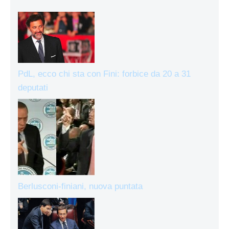
PdL, ecco chi sta con Fini: forbice da 20 a 31
deputati
Berlusconi-finiani, nuova puntata