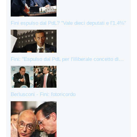
Fini espulso dal PdL? "Vale dieci deputati e l'1.4%"
Fini: "Espulso dal PdL per l'illiberale concetto di…
Berlusconi - Fini: fotoricordo