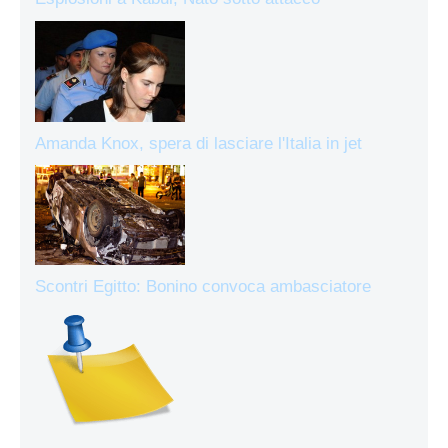
Amanda Knox, spera di lasciare l'Italia in jet
Scontri Egitto: Bonino convoca ambasciatore