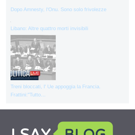
Dopo Amnesty, l'Onu. Sono solo frivolezze
Libano: Altre quattro morti invisibili
Treni bloccati, l' Ue appoggia la Francia.
Frattini:"Tutto…