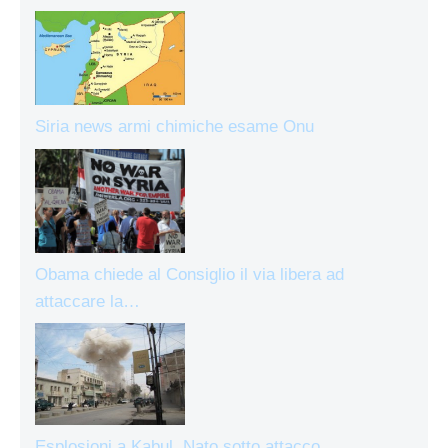
Siria news armi chimiche esame Onu
Obama chiede al Consiglio il via libera ad
attaccare la…
Esplosioni a Kabul, Nato sotto attacco