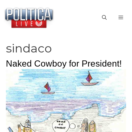
Vai
al
ME
contenuto
sindaco
Naked Cowboy for President!