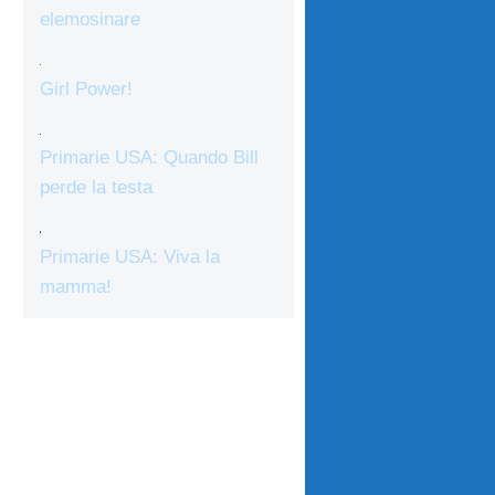
elemosinare
Girl Power!
Primarie USA: Quando Bill
perde la testa
Primarie USA: Viva la
mamma!