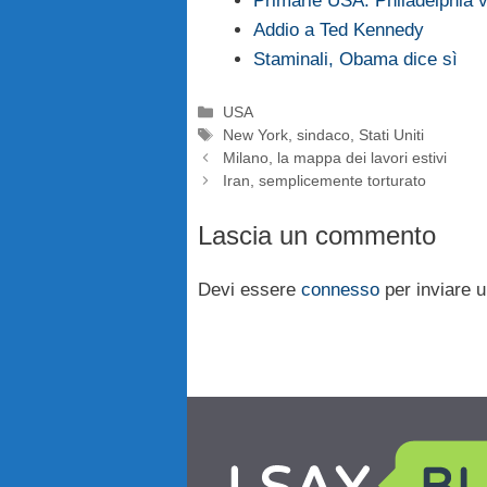
Primarie USA: Philadelphia 
Addio a Ted Kennedy
Staminali, Obama dice sì
Categorie
USA
Tag
New York
,
sindaco
,
Stati Uniti
Milano, la mappa dei lavori estivi
Iran, semplicemente torturato
Lascia un commento
Devi essere
connesso
per inviare 