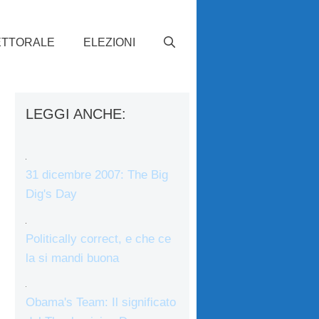
ETTORALE
ELEZIONI
LEGGI ANCHE:
31 dicembre 2007: The Big
Dig's Day
Politically correct, e che ce
la si mandi buona
Obama's Team: Il significato