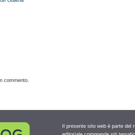
voti Obama
un commento.
Il presente sito web è parte del 
editoriale comprende siti temati