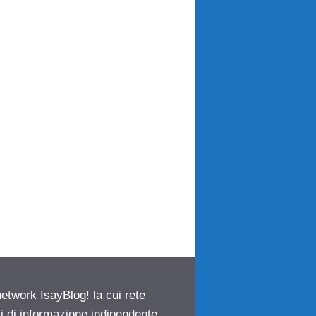
network IsayBlog! la cui rete
ci di informazione indipendente