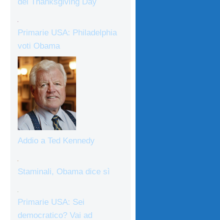
del Thanksgiving Day
Primarie USA: Philadelphia
voti Obama
Addio a Ted Kennedy
Staminali, Obama dice sì
Primarie USA: Sei
democratico? Vai ad