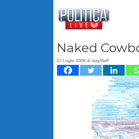
Vai
al
contenuto
Naked Cowboy
22 Luglio 2009
di
IsayStaff