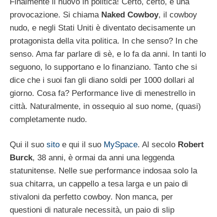
Finalmente il nuovo in politica! Certo, certo, è una
provocazione. Si chiama
Naked Cowboy
, il cowboy
nudo, e negli Stati Uniti è diventato decisamente un
protagonista della vita politica. In che senso? In che
senso. Ama far parlare di sè, e lo fa da anni. In tanti lo
seguono, lo supportano e lo finanziano. Tanto che si
dice che i suoi fan gli diano soldi per 1000 dollari al
giorno. Cosa fa? Performance live di menestrello in
città. Naturalmente, in ossequio al suo nome, (quasi)
completamente nudo.
Qui il suo
sito
e qui il suo
MySpace
. Al secolo
Robert
Burck
, 38 anni, è ormai da anni una leggenda
statunitense. Nelle sue performance indosaa solo la
sua chitarra, un cappello a tesa larga e un paio di
stivaloni da perfetto cowboy. Non manca, per
questioni di naturale necessità, un paio di slip