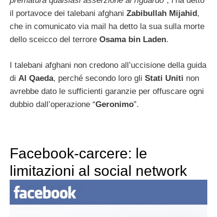
prematura qualsiasi asserzione al riguardo
”, l’ha detto
il portavoce dei talebani afghani
Zabibullah Mijahid
,
che in comunicato via mail ha detto la sua sulla morte
dello sceicco del terrore
Osama bin Laden
.
I talebani afghani non credono all’uccisione della guida
di
Al Qaeda
, perché secondo loro gli
Stati Uniti
non
avrebbe dato le sufficienti garanzie per offuscare ogni
dubbio dall’operazione “
Geronimo
”.
Facebook-carcere: le
limitazioni al social network