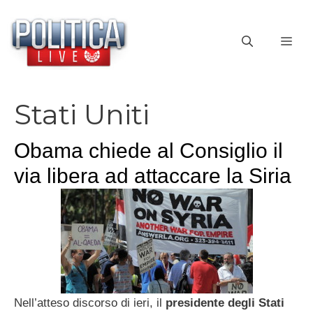
Vai
al
ME
contenuto
Stati Uniti
Obama chiede al Consiglio il
via libera ad attaccare la Siria
Nell’atteso discorso di ieri, il
presidente degli Stati