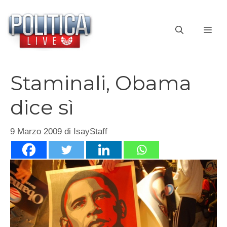
Vai
al
ME
contenuto
Staminali, Obama
dice sì
9 Marzo 2009
di
IsayStaff