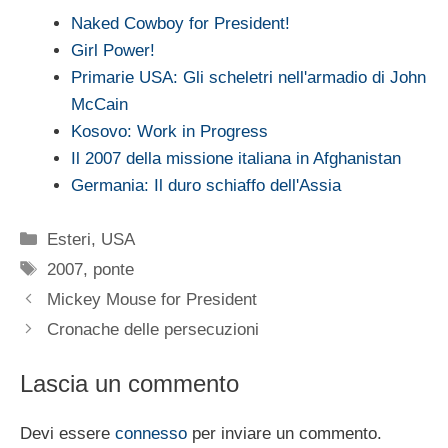
Naked Cowboy for President!
Girl Power!
Primarie USA: Gli scheletri nell'armadio di John
McCain
Kosovo: Work in Progress
Il 2007 della missione italiana in Afghanistan
Germania: Il duro schiaffo dell'Assia
Categorie
Esteri
,
USA
Tag
2007
,
ponte
Mickey Mouse for President
Cronache delle persecuzioni
Lascia un commento
Devi essere
connesso
per inviare un commento.