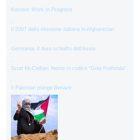
Kosovo: Work in Progress
Il 2007 della missione italiana in Afghanistan
Germania: Il duro schiaffo dell'Assia
Scott McClellan: Nome in codice “Gola Profonda”
Il Pakistan piange Benazir