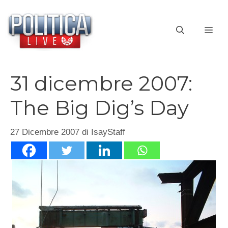
Vai
al
ME
contenuto
31 dicembre 2007:
The Big Dig’s Day
27 Dicembre 2007
di
IsayStaff