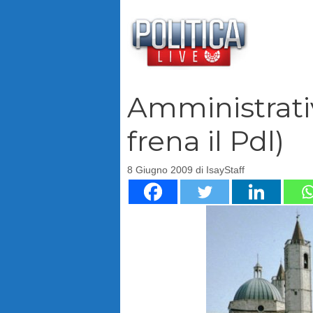
Vai
al
contenuto
Amministrativ
frena il Pdl)
8 Giugno 2009
di
IsayStaff