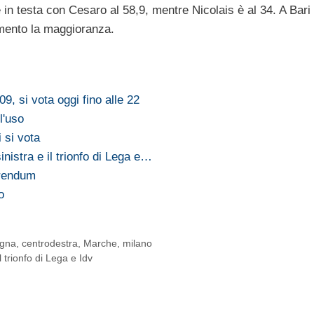
l è in testa con Cesaro al 58,9, mentre Nicolais è al 34. A Bari
omento la maggioranza.
, si vota oggi fino alle 22
l'uso
 si vota
inistra e il trionfo di Lega e…
ferendum
o
ogna
,
centrodestra
,
Marche
,
milano
l trionfo di Lega e Idv