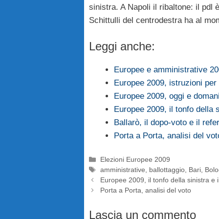
sinistra. A Napoli il ribaltone: il pd
Schittulli del centrodestra ha al m
Leggi anche:
Europee e amministrative 2009
Europee 2009, istruzioni per 
Europee 2009, oggi e domani
Europee 2009, il tonfo della s
Ballarò, il dopo-voto e il re
Porta a Porta, analisi del vot
Categorie
Elezioni Europee 2009
Tag
amministrative
,
ballottaggio
,
Bari
,
Bol
Europee 2009, il tonfo della sinistra e i
Porta a Porta, analisi del voto
Lascia un commento