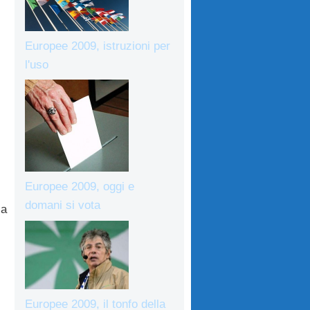
Europee 2009, istruzioni per
l'uso
Europee 2009, oggi e
domani si vota
la
Europee 2009, il tonfo della