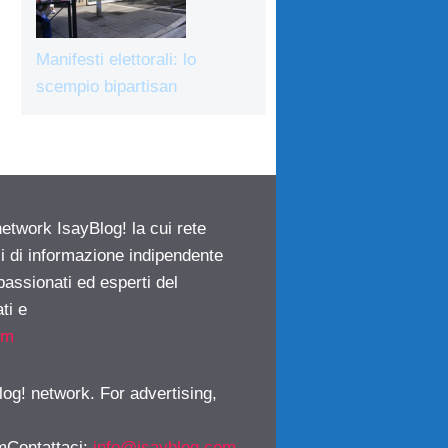
Manifesti elettorali: lo
scempio bipartisan
network IsayBlog! la cui rete
ci di informazione indipendente
passionati ed esperti del
ti e
om
log! network. For advertising,
mContattaci
:
info@isayblog.com