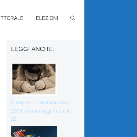
ETTORALE
ELEZIONI
LEGGI ANCHE:
Europee e amministrative
2009, si vota oggi fino alle
22