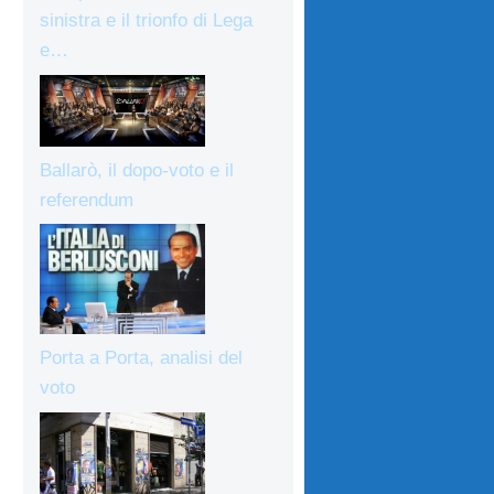
sinistra e il trionfo di Lega
e…
Ballarò, il dopo-voto e il
referendum
Porta a Porta, analisi del
voto