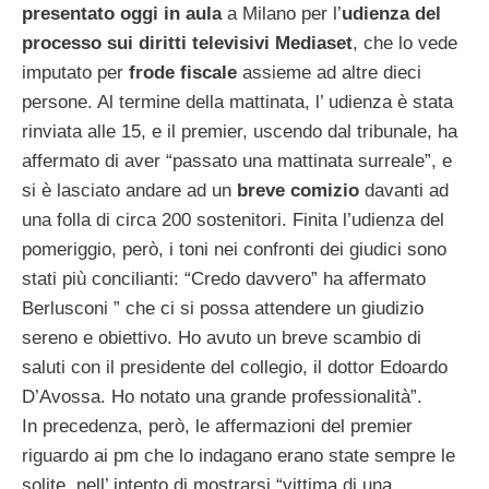
presentato oggi in aula
a Milano per l’
udienza del
processo sui diritti televisivi Mediaset
, che lo vede
imputato per
frode fiscale
assieme ad altre dieci
persone. Al termine della mattinata, l’ udienza è stata
rinviata alle 15, e il premier, uscendo dal tribunale, ha
affermato di aver “passato una mattinata surreale”, e
si è lasciato andare ad un
breve comizio
davanti ad
una folla di circa 200 sostenitori. Finita l’udienza del
pomeriggio, però, i toni nei confronti dei giudici sono
stati più concilianti: “Credo davvero” ha affermato
Berlusconi ” che ci si possa attendere un giudizio
sereno e obiettivo. Ho avuto un breve scambio di
saluti con il presidente del collegio, il dottor Edoardo
D’Avossa. Ho notato una grande professionalità”.
In precedenza, però, le affermazioni del premier
riguardo ai pm che lo indagano erano state sempre le
solite, nell’ intento di mostrarsi “vittima di una