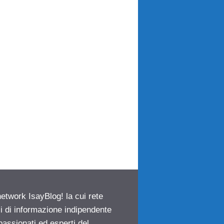
network IsayBlog! la cui rete
ci di informazione indipendente
passionati ed esperti del