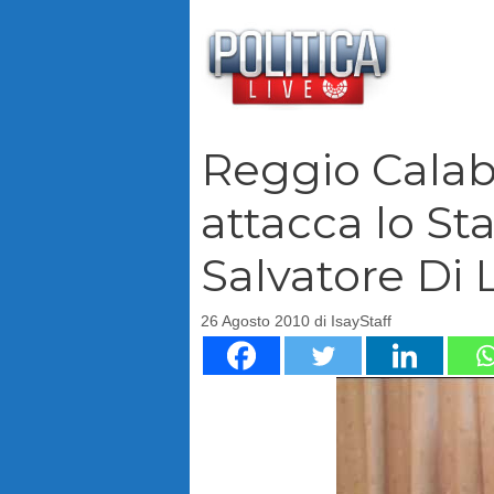
Vai
al
contenuto
Reggio Calabr
attacca lo St
Salvatore Di
26 Agosto 2010
di
IsayStaff