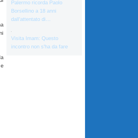
di
Palermo ricorda Paolo
Borsellino a 18 anni
dall'attentato di…
ma
ni
Visita Imam: Questo
incontro non s'ha da fare
la
 e