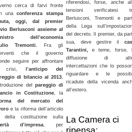
riferendosi, forse, anche al
verno cerca di farvi fronte
tensioni verificatesi t
on una
conferenza stampa
Berlusconi, Tremonti e par
nuta, oggi, dal premier
della Lega sull’impostazio
lvio Berlusconi assieme al
del decreto. Il premier, da par
inistro dell’economia
sua, deve gestire il
ca
ulio Tremonti.
Fra gli
Tarantini,
e teme, forse, 
terventi che il governo
diffusione di altr
tende seguire per affrontare
intercettazioni che lo posso
a crisi,
l’anticipo del
riguardare e le possibi
reggio di bilancio al 2013
,
ricadute della vicenda anc
introduzione del
pareggio di
all’estero.
lancio in Costituzione
, la
forma del mercato del
voro
e la riforma dell’articolo
 della costituzione sulla
La Camera ci
bertà d’impresa
, per
ripensa: