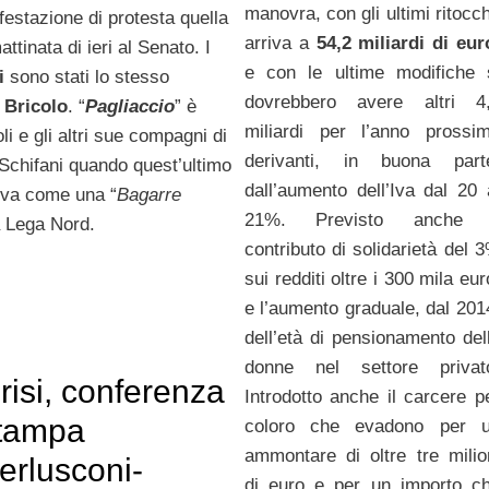
manovra, con gli ultimi ritocch
estazione di protesta quella
arriva a
54,2 miliardi di eur
tinata di ieri al Senato. I
e con le ultime modifiche 
i
sono stati lo stesso
dovrebbero avere altri 4
Bricolo
. “
Pagliaccio
” è
miliardi per l’anno prossi
i e gli altri sue compagni di
derivanti, in buona part
i Schifani quando quest’ultimo
dall’aumento dell’Iva dal 20 
iva come una “
Bagarre
21%. Previsto anche 
a Lega Nord.
contributo di solidarietà del 
sui redditi oltre i 300 mila eur
e l’aumento graduale, dal 201
dell’età di pensionamento del
donne nel settore privat
risi, conferenza
Introdotto anche il carcere p
tampa
coloro che evadono per 
ammontare di oltre tre milio
erlusconi-
di euro e per un importo c