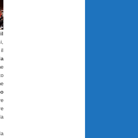
il
i,
il
la
e
to
ne
so
ve
re
la
la