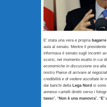
E’ stata una vera e propria
bagarre
aula al senato. Mentre il presidente
informava il senato sugli incontri av
scorsi, nel momento esatto in cui d
economiche in discussione ora all
nostro Paese di arrivare al negozi
credibilità e di vedere ascoltate le
dai banchi della
Lega
Nord
si sono 
annessi cartelli diretti verso i fotogr
tass
e”, “
Non è una manovra
”, “
E’ 