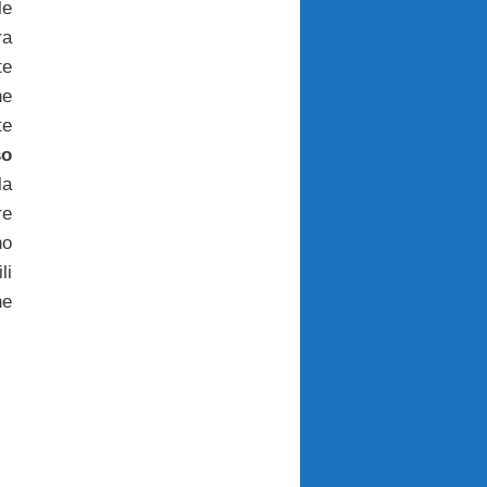
le
ra
te
ne
te
so
la
e
no
li
he