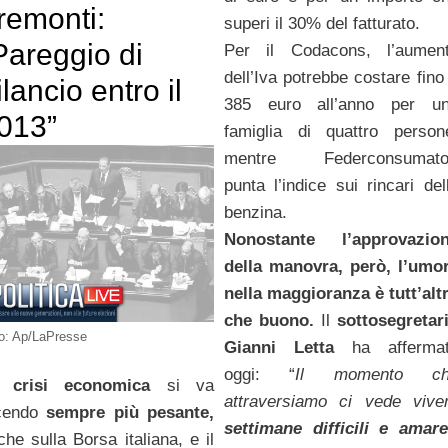
remonti:
superi il 30% del fatturato.
Pareggio di
Per il Codacons, l’aumen
dell’Iva potrebbe costare fino
ilancio entro il
385 euro all’anno per u
013”
famiglia di quattro person
mentre Federconsumato
punta l’indice sui rincari del
benzina.
Nonostante l’approvazio
della manovra, però, l’umo
nella maggioranza è tutt’alt
che buono.
Il
sottosegretar
o: Ap/LaPresse
Gianni Letta
ha afferma
oggi: “
Il momento ch
a
crisi economica
si va
attraversiamo ci vede vive
cendo
sempre più pesante,
settimane difficili e amare
che sulla Borsa italiana, e il