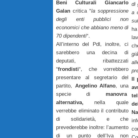
Beni Culturali Giancarlo
di
Galan
critica “
la soppressione
a 
degli enti pubblici non
su
economici che abbiano meno
di
ha
70 dipendenti
“.
la
All’interno del Pdl, inoltre, ci
ch
sarebbero una decina di
gi
deputati, ribattezzati
al
“
frondisti
“, che vorrebbero
pr
presentare al segretario del
Il
partito,
Angelino Alfano
, una
av
specie di
manovra
te
alternativa,
nella quale
de
verrebbe eliminato il contributo
Na
di solidarietà, e che
in
prevederebbe inoltre: l’aumento
c
di un punto dell’Iva non
Co