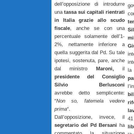
dell’opposizione di introdurre
go
una
tassa sui capitali rientrati
c
in Italia grazie allo scudo
te
fiscale
, anche se con una
Si
percentuale solamente dell’1-
m
2%, nettamente inferiore a
Gi
quella suggerita dal Pd. Su tale
in
ipotesi, sostenuta, pare, anche
in
dal ministro
Maroni,
il
l
presidente del Consiglio
pa
Silvio Berlusconi
l’
avrebbe detto semplicente:
bi
“
Non so, fatemela vedere
ri
prima
“.
la
Dall’opposizione, invece, il
41
segretario del Pd Bersani
ha
li
commentato la situazione