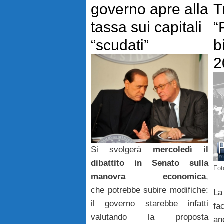
governo apre alla
T
tassa sui capitali
“
“scudati”
b
2
Si svolgerà
mercoledì il
dibattito in Senato sulla
Fot
manovra economica
,
che potrebbe subire modifiche:
L
il governo starebbe infatti
fa
valutando la proposta
an