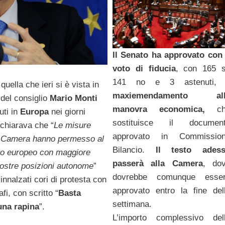
Il Senato ha approvato con 
voto di fiducia
, con 165 s
141 no e 3 astenuti, 
quella che ieri si è vista in
maxiemendamento al
 del consiglio
Mario
Monti
manovra economica,
ch
uti in
Europa
nei giorni
sostituisce il documen
ichiarava che “
Le misure
approvato in Commissio
a Camera hanno permesso al
Bilancio.
Il testo ades
ato europeo con maggiore
passerà alla Camera
, do
 nostre posizioni autonome
”
dovrebbe comunque esse
innalzati cori di protesta con
approvato entro la fine del
afi, con scritto “
Basta
settimana.
una rapina
”.
L’importo complessivo del