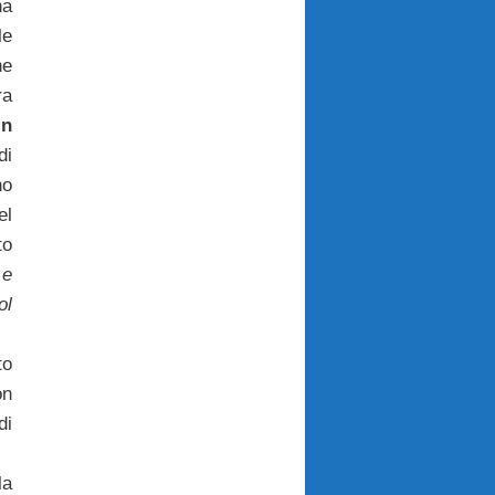
na
le
he
ra
in
di
no
l
to
 e
ol
to
on
di
a