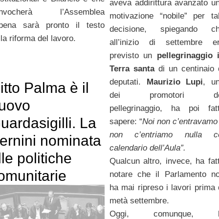
aveva addirittura avanzato u
onvocherà l’Assemblea
motivazione “nobile” per ta
pena sarà pronto il testo
decisione, spiegando c
lla riforma del lavoro.
all’inizio di settembre e
previsto un
pellegrinaggio 
Terra santa
di un centinaio 
deputati.
Maurizio Lupi
, u
itto Palma è il
dei promotori de
uovo
pellegrinaggio, ha poi fat
uardasigilli. La
sapere: “
Noi non c’entravamo
non c’entriamo nulla c
ernini nominata
calendario dell’Aula”.
lle politiche
Qualcun altro, invece, ha fat
omunitarie
notare che il Parlamento n
ha mai ripreso i lavori prima 
metà settembre.
Oggi, comunque, l