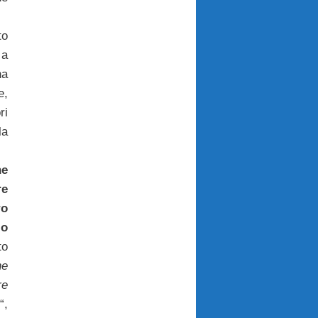
to
 a
na
e,
ri
la
ne
re
ro
io
to
e
re
“,