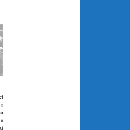
e
ci
 e
na
le
si