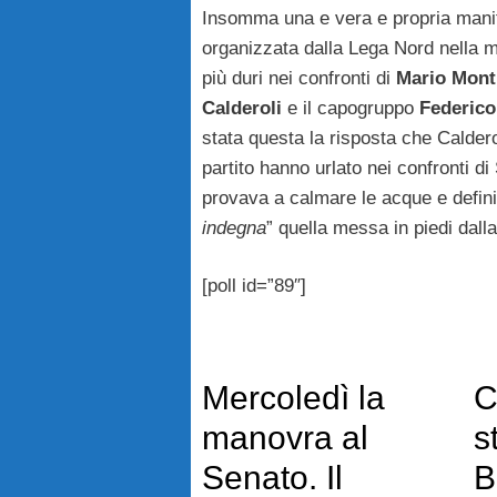
Insomma una e vera e propria manif
organizzata dalla Lega Nord nella mat
più duri nei confronti di
Mario
Mont
Calderoli
e il capogruppo
Federico
stata questa la risposta che Calderol
partito hanno urlato nei confronti d
provava a calmare le acque e defin
indegna
” quella messa in piedi dall
[poll id=”89″]
Mercoledì la
C
manovra al
s
Senato. Il
B