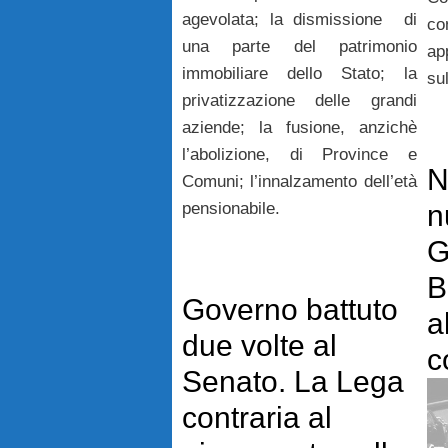
agevolata; la dismissione di
c
una parte del patrimonio
ap
immobiliare dello Stato; la
su
privatizzazione delle grandi
aziende; la fusione, anzichè
l’abolizione, di Province e
N
Comuni; l’innalzamento dell’età
pensionabile.
n
G
B
Governo battuto
a
due volte al
c
Senato. La Lega
contraria al