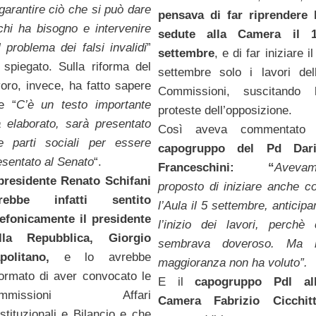
 garantire ciò che si può dare
pensava di far riprendere 
chi ha bisogno e intervenire
sedute alla Camera il 
l problema dei falsi invalidi
”
settembre
, e di far iniziare il
 spiegato. Sulla riforma del
settembre solo i lavori del
voro, invece, ha fatto sapere
Commissioni, suscitando 
e “
C’è un testo importante
proteste dell’opposizione.
à elaborato, sarà presentato
Così aveva commentato 
le parti sociali per essere
capogruppo del Pd Dar
esentato al Senato
“.
Franceschini:
“
Aveva
 presidente
Renato Schifani
proposto di iniziare anche c
rebbe infatti sentito
l’Aula il 5 settembre, anticipa
lefonicamente il presidente
l’inizio dei lavori, perchè 
lla Repubblica, Giorgio
sembrava doveroso. Ma 
politano,
e lo avrebbe
maggioranza non ha voluto”.
formato di aver convocato le
E il
capogruppo Pdl al
ommissioni Affari
Camera Fabrizio Cicchit
stituzionali e Bilancio e che