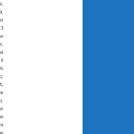
i,
o
,
si
,3
mo
e,
al
il
3%
o,
4,
le
o.
er
un
ni
he