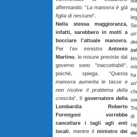
li
affermando: “
La manovra è già
es
figlia di nessuno
“.
le
Nella stessa maggioranza,
Se
infatti, sarebbero in molti a
un
bocciare l’attuale manovra
.
Per l’ex ministro
Antonio
in
Martino
, le misure previste dal
bi
governo sono “i
naccettabili
“,
mi
poichè, spiega, “
Questa
ha
manovra aumenta le tasse e
un
non risolve il problema
della
ch
crescita
“. Il
governatore della
se
Lombardia Roberto
Tr
Formigoni vorrebbe
di
cancellare i tagli agli enti
ra
locali
, mentre il
ministro dei
de