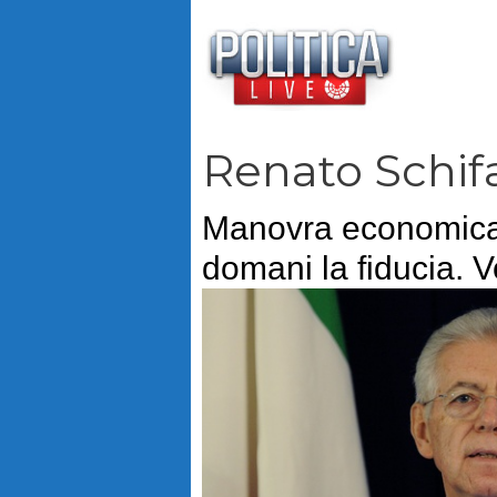
Vai
al
contenuto
Renato Schif
Manovra economica,
domani la fiducia. 