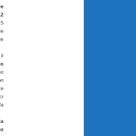
le
12
 5
le
le
il
io
mo
on
re
ci
la
la
to