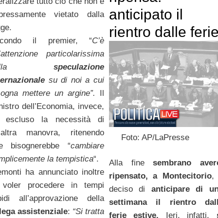
beralizzare tutto ciò che non è
anticipato il
pressamente vietato dalla
gge.
rientro dalle feri
condo il premier, “
C’è
’attenzione particolarissima
della
speculazione
ternazionale
su di noi a cui
sogna mettere un argine”.
Il
nistro dell’Economia, invece,
 escluso la necessità di
’altra manovra, ritenendo
Foto: AP/LaPresse
e bisognerebbe “
cambiare
mplicemente la tempistica
“.
Alla fine
sembrano aver
emonti ha annunciato inoltre
ripensato, a Montecitorio
,
 voler procedere in tempi
deciso di
anticipare di u
pidi all’approvazione della
settimana il rientro dal
lega assistenziale
:
“Si tratta
ferie estive.
Ieri, infatti,