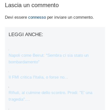
Lascia un commento
Devi essere
connesso
per inviare un commento.
LEGGI ANCHE:
Napoli come Beirut: “Sembra ci sia stato un
bombardamento”
Il FMI critica l'Italia, o forse no...
Rifiuti, al culmine dello scontro. Prodi: "E' una
tragedia".…