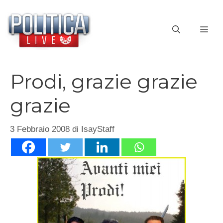
Vai
al
ME
contenuto
Prodi, grazie grazie
grazie
3 Febbraio 2008
di
IsayStaff