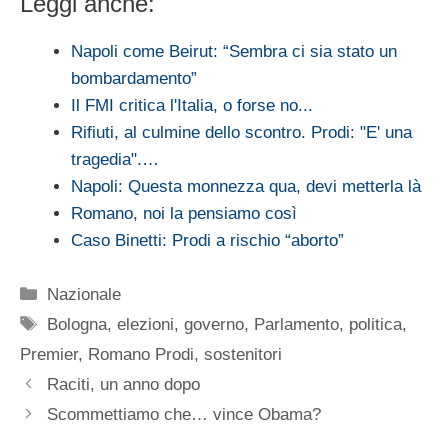
Leggi anche:
Napoli come Beirut: “Sembra ci sia stato un
bombardamento”
Il FMI critica l'Italia, o forse no...
Rifiuti, al culmine dello scontro. Prodi: "E' una
tragedia".…
Napoli: Questa monnezza qua, devi metterla là
Romano, noi la pensiamo così
Caso Binetti: Prodi a rischio “aborto”
Categorie
Nazionale
Tag
Bologna
,
elezioni
,
governo
,
Parlamento
,
politica
,
Premier
,
Romano Prodi
,
sostenitori
Raciti, un anno dopo
Scommettiamo che… vince Obama?