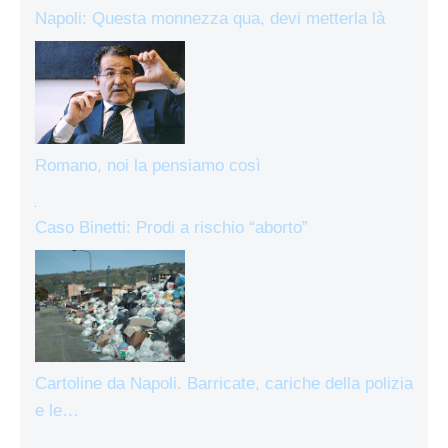
Napoli: Questa monnezza qua, devi metterla là
Romano, noi la pensiamo così
Caso Binetti: Prodi a rischio “aborto”
Cartoline da Napoli. Barricate, cariche della polizia
e le…