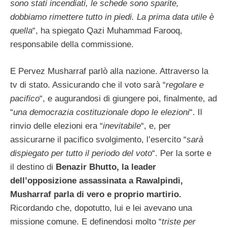
sono stati incendiati, le schede sono sparite,
dobbiamo rimettere tutto in piedi. La prima data utile è
quella
“, ha spiegato Qazi Muhammad Farooq,
responsabile della commissione.
E Pervez Musharraf parlò alla nazione. Attraverso la
tv di stato. Assicurando che il voto sarà “
regolare e
pacifico
“, e augurandosi di giungere poi, finalmente, ad
“
una democrazia costituzionale dopo le elezioni
“. Il
rinvio delle elezioni era “
inevitabile
“, e, per
assicurarne il pacifico svolgimento, l’esercito “
sarà
dispiegato per tutto il periodo del voto
“. Per la sorte e
il destino di
Benazir Bhutto, la leader
dell’opposizione assassinata a Rawalpindi,
Musharraf parla di vero e proprio martirio.
Ricordando che, dopotutto, lui e lei avevano una
missione comune. E definendosi molto “
triste per