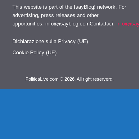
This website is part of the IsayBlog! network. For
advertising, press releases and other
opportunities:
info@isayblog.comContattaci
:
info@isa
Dichiarazione sulla Privacy (UE)
Cookie Policy (UE)
PoliticaLive.com © 2026. All right reserverd.