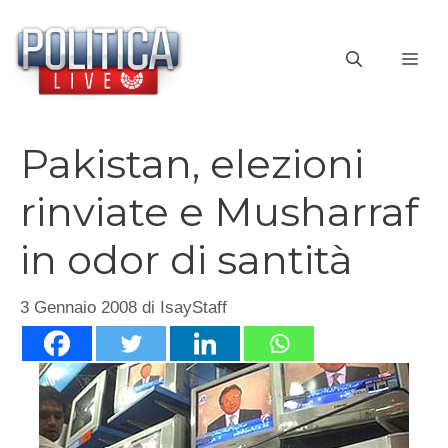
Vai
al
ME
contenuto
Pakistan, elezioni
rinviate e Musharraf
in odor di santità
3 Gennaio 2008
di
IsayStaff