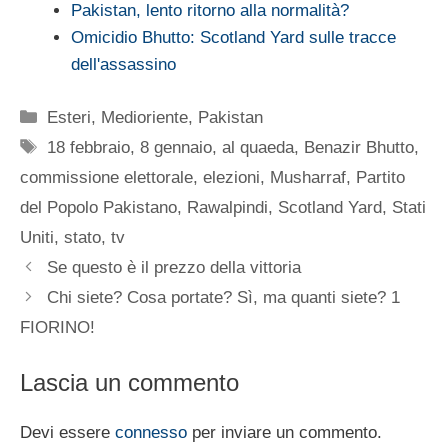
Pakistan, lento ritorno alla normalità?
Omicidio Bhutto: Scotland Yard sulle tracce
dell'assassino
Categorie
Esteri
,
Medioriente
,
Pakistan
Tag
18 febbraio
,
8 gennaio
,
al quaeda
,
Benazir Bhutto
,
commissione elettorale
,
elezioni
,
Musharraf
,
Partito
del Popolo Pakistano
,
Rawalpindi
,
Scotland Yard
,
Stati
Uniti
,
stato
,
tv
Se questo è il prezzo della vittoria
Chi siete? Cosa portate? Sì, ma quanti siete? 1
FIORINO!
Lascia un commento
Devi essere
connesso
per inviare un commento.