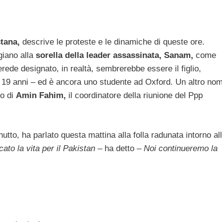
stana,
descrive le proteste e le dinamiche di queste ore.
giano alla
sorella della leader assassinata, Sanam,
come
erede designato, in realtà, sembrerebbe essere il figlio,
 19 anni – ed è ancora uno studente ad Oxford. Un altro no
lo di
Amin Fahim,
il coordinatore della riunione del Ppp
hutto, ha parlato questa mattina alla folla radunata intorno al
cato la vita per il Pakistan
– ha detto –
Noi continueremo la