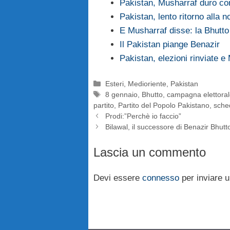
Pakistan, Musharraf duro cont
Pakistan, lento ritorno alla n
E Musharraf disse: la Bhutto
Il Pakistan piange Benazir
Pakistan, elezioni rinviate e
Categorie
Esteri
,
Medioriente
,
Pakistan
Tag
8 gennaio
,
Bhutto
,
campagna elettora
partito
,
Partito del Popolo Pakistano
,
sche
Prodi:”Perchè io faccio”
Bilawal, il successore di Benazir Bhutt
Lascia un commento
Devi essere
connesso
per inviare 