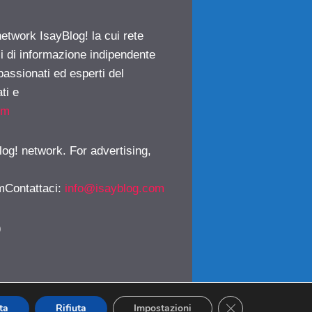
network IsayBlog! la cui rete
ci di informazione indipendente
passionati ed esperti del
ti e
om
log! network. For advertising,
mContattaci
:
info@isayblog.com
)
CLOSE GDPR CO
ta
Rifiuta
Impostazioni