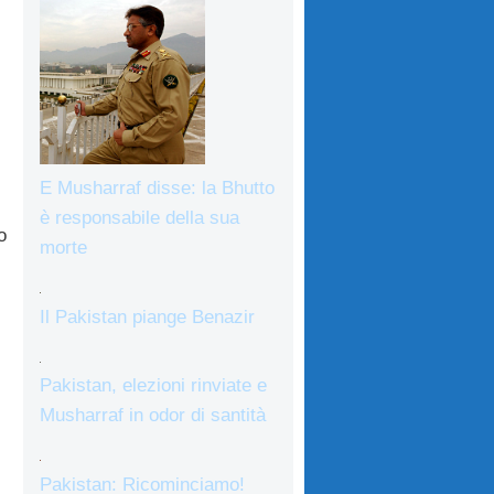
E Musharraf disse: la Bhutto
è responsabile della sua
o
morte
Il Pakistan piange Benazir
Pakistan, elezioni rinviate e
Musharraf in odor di santità
Pakistan: Ricominciamo!