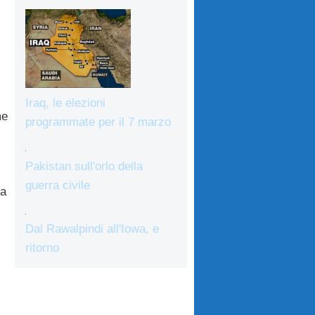
Iraq, le elezioni
me
programmate per il 7 marzo
Pakistan sull'orlo della
guerra civile
la
Dal Rawalpindi all'Iowa, e
ritorno