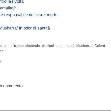
ro la rivolta
ormalità?
 è responsabile della sua morte
 Musharraf in odor di santità
le
,
commissione elettorale
,
elezioni
,
lutto
,
marzo
,
Musharraf
,
Oxford
,
de
o
un commento.