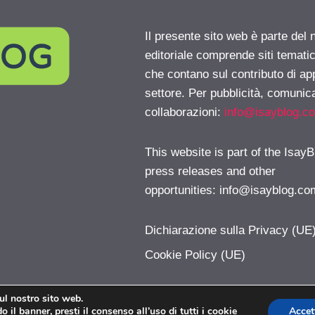
Il presente sito web è parte del 
editoriale comprende siti temati
che contano sul contributo di ap
settore. Per pubblicità, comunica
collaborazioni:
info@isayblog.c
This website is part of the IsayB
press releases and other
opportunities:
info@isayblog.co
Dichiarazione sulla Privacy (UE
Cookie Policy (UE)
sul nostro sito web.
 il banner, presti il consenso all’uso di tutti i cookie
Accet
PoliticaLive.com © 2026. All right reserverd.