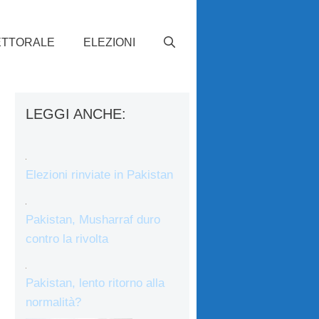
ETTORALE
ELEZIONI
LEGGI ANCHE:
Elezioni rinviate in Pakistan
Pakistan, Musharraf duro
contro la rivolta
Pakistan, lento ritorno alla
normalità?