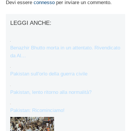
Devi essere
connesso
per inviare un commento.
LEGGI ANCHE:
Benazhir Bhutto morta in un attentato. Rivendicato
da Al…
Pakistan sull'orlo della guerra civile
Pakistan, lento ritorno alla normalità?
Pakistan: Ricominciamo!