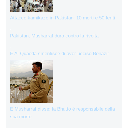
Attacco kamikaze in Pakistan: 10 morti e 50 feriti
Pakistan, Musharraf duro contro la rivolta
E Al Quaeda smentisce di aver ucciso Benazir
E Musharraf disse: la Bhutto è responsabile della
sua morte