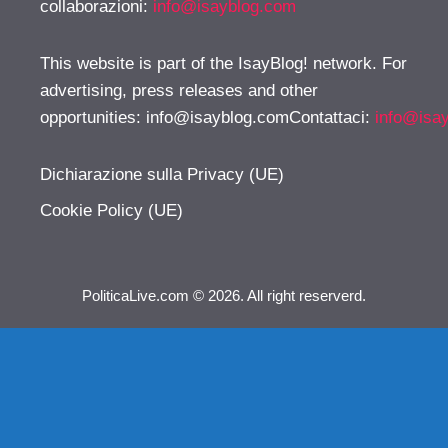
collaborazioni:
info@isayblog.com
This website is part of the IsayBlog! network. For
advertising, press releases and other
opportunities:
info@isayblog.comContattaci
:
info@isa
Dichiarazione sulla Privacy (UE)
Cookie Policy (UE)
PoliticaLive.com © 2026. All right reserverd.