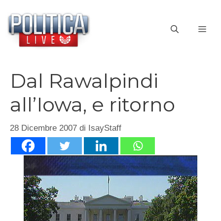
Vai
al
ME
contenuto
Dal Rawalpindi
all’Iowa, e ritorno
28 Dicembre 2007
di
IsayStaff