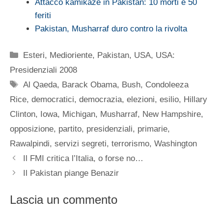
Attacco kamikaze in Pakistan: 10 morti e 50
feriti
Pakistan, Musharraf duro contro la rivolta
Categorie
Esteri
,
Medioriente
,
Pakistan
,
USA
,
USA:
Presidenziali 2008
Tag
Al Qaeda
,
Barack Obama
,
Bush
,
Condoleeza
Rice
,
democratici
,
democrazia
,
elezioni
,
esilio
,
Hillary
Clinton
,
Iowa
,
Michigan
,
Musharraf
,
New Hampshire
,
opposizione
,
partito
,
presidenziali
,
primarie
,
Rawalpindi
,
servizi segreti
,
terrorismo
,
Washington
Il FMI critica l’Italia, o forse no…
Il Pakistan piange Benazir
Lascia un commento