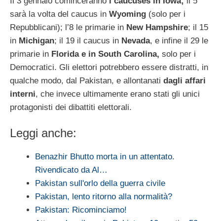
Il 3 gennaio cominceranno
i
caucuses
in Iowa;
il 5
sarà la volta del
caucus
in
Wyoming
(solo per i
Repubblicani); l’8 le primarie in
New Hampshire
; il 15
in
Michigan
; il 19 il
caucus
in
Nevada
, e infine il 29 le
primarie in
Florida e in South Carolina,
solo per i
Democratici. Gli elettori potrebbero essere distratti, in
qualche modo, dal Pakistan, e allontanati
dagli affari
interni
, che invece ultimamente erano stati gli unici
protagonisti dei dibattiti elettorali.
Leggi anche:
Benazhir Bhutto morta in un attentato.
Rivendicato da Al…
Pakistan sull'orlo della guerra civile
Pakistan, lento ritorno alla normalità?
Pakistan: Ricominciamo!