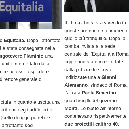
Il clima che si sta vivendo in
queste ore non è sicuramente
quello più tranquillo. Dopo la
so
Equitalia
. Dopo l’attentato
bomba inviata alla sede
i è stata consegnata nella
centrale dell’Equitalia a Roma
ngotevere Flaminio
una
oggi sono state intercettate
subito intercettato dalla
dalla polizia due buste
 che potesse esplodere
indirizzate una a
Gianni
direttore generale di
Alemanno
, sindaco di Roma,
l’altra a
Paola
Severino
guardasigilli del governo
sciuta in quanto è uscita una
Monti
. Le buste all’interno
ifiche degli artificieri è
contenevano rispettivamente
Quello di oggi, potrebbe
due proiettili calibro 40
.
 altrettante sedi