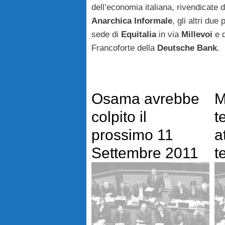
dell’economia italiana, rivendicate d
Anarchica Informale
, gli altri due 
sede di
Equitalia
in via
Millevoi
e q
Francoforte della
Deutsche
Bank
.
Osama avrebbe
M
colpito il
t
prossimo 11
a
Settembre 2011
t