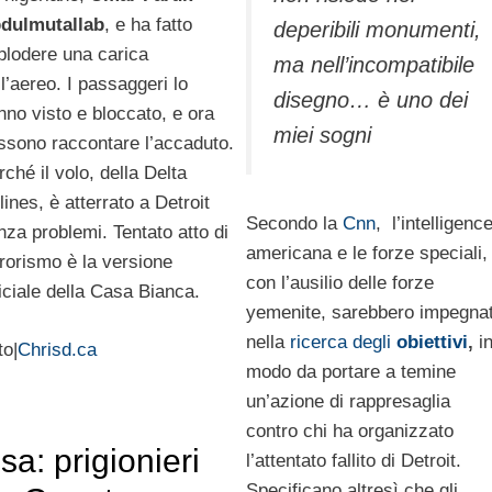
dulmutallab
, e ha fatto
deperibili monumenti,
plodere una carica
ma nell’incompatibile
ll’aereo. I passaggeri lo
disegno… è uno dei
nno visto e bloccato, e ora
miei sogni
ssono raccontare l’accaduto.
rché il volo, della Delta
lines, è atterrato a Detroit
Secondo la
Cnn
, l’intelligenc
nza problemi. Tentato atto di
americana e le forze speciali,
rrorismo è la versione
con l’ausilio delle forze
ficiale della Casa Bianca.
yemenite, sarebbero impegna
nella
ricerca degli
obiettivi
,
i
to|
Chrisd.ca
modo da portare a temine
un’azione di rappresaglia
contro chi ha organizzato
sa: prigionieri
l’attentato fallito di Detroit.
Specificano altresì che gli