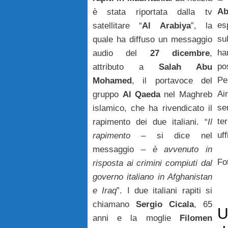
Ab
è stata riportata dalla tv
es
satellitare “
Al Arabiya
”, la
su
quale ha diffuso un messaggio
ha
audio del
27 dicembre
,
po
attributo a
Salah Abu
Pe
Mohamed
, il portavoce del
Air
gruppo
Al Qaeda
nel Maghreb
se
islamico, che ha rivendicato il
te
rapimento dei due italiani. “
Il
uf
rapimento
– si dice nel
messaggio –
è avvenuto in
Fo
risposta ai crimini compiuti dal
governo italiano in Afghanistan
e Iraq
”. I due italiani rapiti si
chiamano
Sergio Cicala
, 65
U
anni e la moglie
Filomen