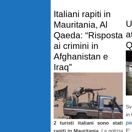
Italiani rapiti in
U
Mauritania, Al
a
Qaeda: “Risposta
Q
ai crimini in
Afghanistan e
Iraq”
Sv
in
pa
2 turisti italiani sono stati
E’
rapiti in Mauritania
. La notizia