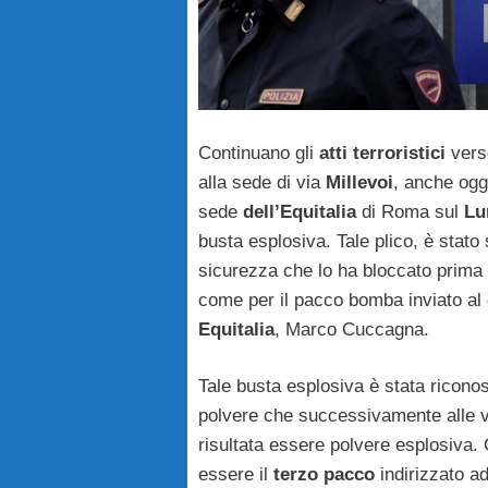
Continuano gli
atti terroristici
ver
alla sede di via
Millevoi
, anche ogg
sede
dell’Equitalia
di Roma sul
Lu
busta esplosiva. Tale plico, è stato 
sicurezza che lo ha bloccato prima
come per il pacco bomba inviato al 
Equitalia
, Marco Cuccagna.
Tale busta esplosiva è stata ricono
polvere che successivamente alle ver
risultata essere polvere esplosiva. 
essere il
terzo
pacco
indirizzato ad