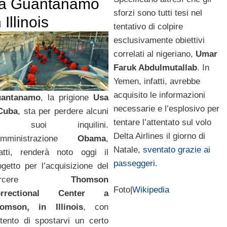
a Guantanamo
sforzi sono tutti tesi nel
n Illinois
tentativo di colpire
esclusivamente obiettivi
correlati al nigeriano,
Umar
Faruk Abdulmutallab
. In
Yemen, infatti, avrebbe
acquisito le informazioni
antanamo
, la prigione
Usa
necessarie e l’esplosivo per
Cuba
, sta per perdere alcuni
tentare l’attentato sul volo
ei suoi inquilini.
Delta Airlines il giorno di
amministrazione
Obama
,
Natale,
sventato grazie ai
fatti, renderà noto oggi il
passeggeri
.
ogetto per l’acquisizione del
carcere
Thomson
Foto|
Wikipedia
orrectional Center a
omson, in
Illinois
, con
intento di spostarvi un certo