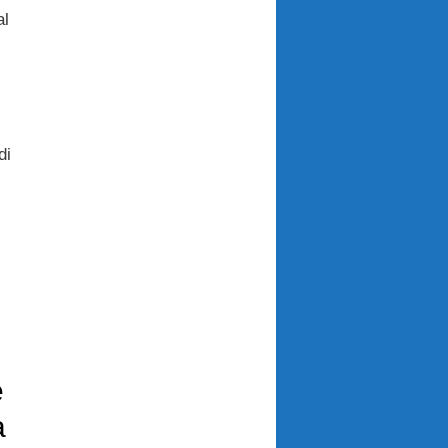
al
di
e
a