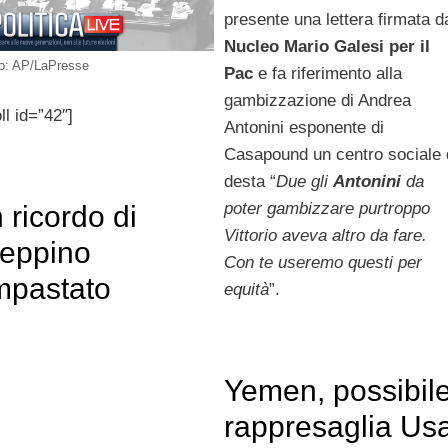
presente una lettera firmata d
Nucleo Mario Galesi per il
o: AP/LaPresse
Pac
e fa riferimento alla
gambizzazione di Andrea
ll id=”42″]
Antonini esponente di
Casapound un centro sociale 
desta “
Due gli
Antonini
da
poter gambizzare purtroppo
n ricordo di
Vittorio aveva altro da fare.
eppino
Con te useremo questi per
mpastato
equità
”.
Yemen, possibil
rappresaglia Us