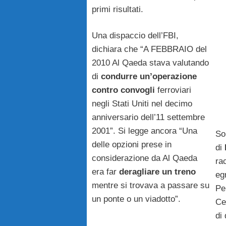
primi risultati.
Una dispaccio dell’FBI,
dichiara che “A FEBBRAIO del
2010 Al Qaeda stava valutando
di
condurre un’operazione
contro convogli
ferroviari
negli Stati Uniti nel decimo
anniversario dell’11 settembre
2001”. Si legge ancora “Una
So
delle opzioni prese in
di
considerazione da Al Qaeda
ra
era far
deragliare un treno
eg
mentre si trovava a passare su
Pe
un ponte o un viadotto”.
Ce
di