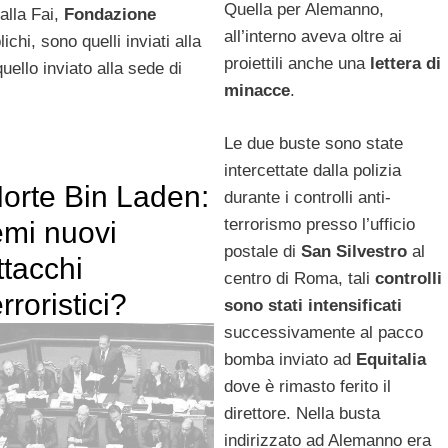
Quella per Alemanno,
alla Fai,
Fondazione
all’interno aveva oltre ai
plichi, sono quelli inviati alla
proiettili anche una
lettera di
uello inviato alla sede di
minacce
.
Le due buste sono state
intercettate dalla polizia
orte Bin Laden:
durante i controlli anti-
terrorismo presso l’ufficio
emi nuovi
postale di
San Silvestro
al
ttacchi
centro di Roma, tali
controlli
erroristici?
sono stati intensificati
successivamente al pacco
bomba inviato ad
Equitalia
dove è rimasto ferito il
direttore. Nella busta
indirizzato ad Alemanno era