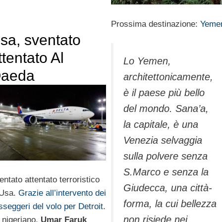
Prossima destinazione:
Yeme
sa, sventato
ttentato Al
Lo Yemen,
aeda
architettonicamente,
è il paese più bello
del mondo. Sana’a,
la capitale, è una
Venezia selvaggia
sulla polvere senza
S.Marco e senza la
entato attentato terroristico
Giudecca, una città-
 Usa.
Grazie all’intervento dei
forma, la cui bellezza
sseggeri del volo per Detroit
.
non risiede nei
 nigeriano,
Umar Faruk