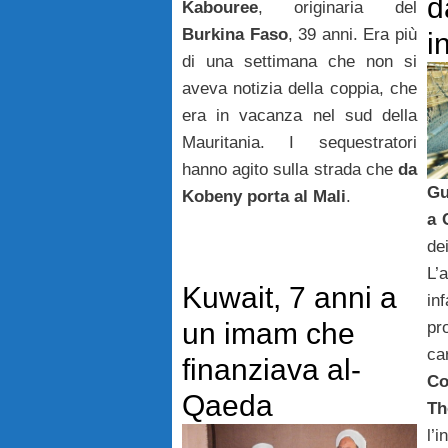
d
Kabouree
, originaria del
Burkina Faso
, 39 anni. Era più
i
di una settimana che non si
aveva notizia della coppia, che
era in vacanza nel sud della
Mauritania. I sequestratori
hanno agito sulla strada che
da
Gu
Kobeny porta al Mali
.
a 
d
L’
Kuwait, 7 anni a
in
un imam che
pr
finanziava al-
C
Qaeda
Th
l’