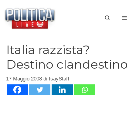
Vai
al
ME
contenuto
Italia razzista?
Destino clandestino
17 Maggio 2008
di
IsayStaff