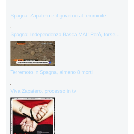
Spagna: Zapatero e il governo al femminile
Spagna: Independenza Basca MAI! Però, forse...
Terremoto in Spagna, almeno 8 morti
Viva Zapatero, processo in tv