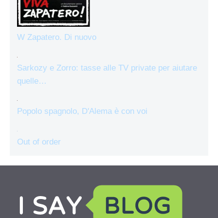
W Zapatero. Di nuovo
Sarkozy e Zorro: tasse alle TV private per aiutare
quelle…
Popolo spagnolo, D'Alema è con voi
Out of order