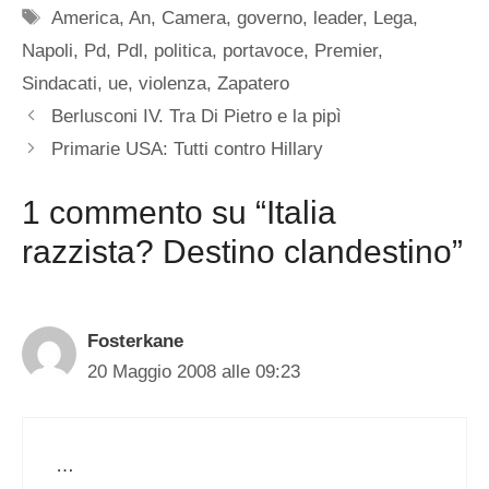
Tag
America
,
An
,
Camera
,
governo
,
leader
,
Lega
,
Napoli
,
Pd
,
Pdl
,
politica
,
portavoce
,
Premier
,
Sindacati
,
ue
,
violenza
,
Zapatero
Berlusconi IV. Tra Di Pietro e la pipì
Primarie USA: Tutti contro Hillary
1 commento su “Italia
razzista? Destino clandestino”
Fosterkane
20 Maggio 2008 alle 09:23
…