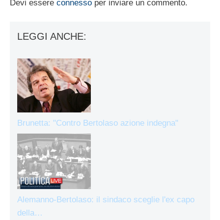
Devi essere
connesso
per inviare un commento.
LEGGI ANCHE:
Brunetta: "Contro Bertolaso azione indegna"
Alemanno-Bertolaso: il sindaco sceglie l'ex capo
della…