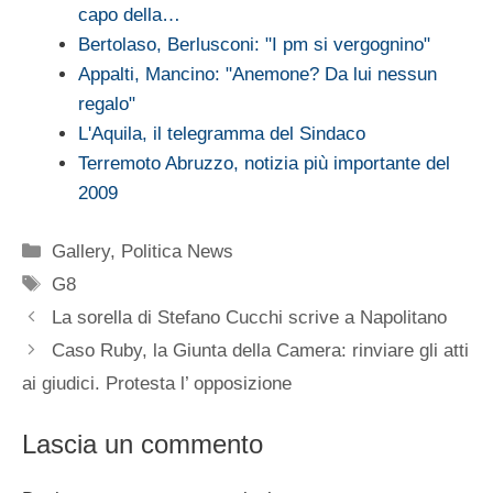
capo della…
Bertolaso, Berlusconi: "I pm si vergognino"
Appalti, Mancino: "Anemone? Da lui nessun
regalo"
L'Aquila, il telegramma del Sindaco
Terremoto Abruzzo, notizia più importante del
2009
Categorie
Gallery
,
Politica News
Tag
G8
La sorella di Stefano Cucchi scrive a Napolitano
Caso Ruby, la Giunta della Camera: rinviare gli atti
ai giudici. Protesta l’ opposizione
Lascia un commento