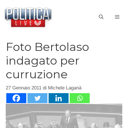
Vai
al
ME
contenuto
Foto Bertolaso
indagato per
curruzione
27 Gennaio 2011
di
Michele Laganà