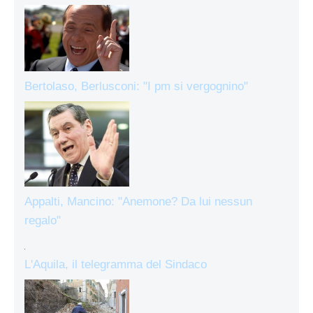
Bertolaso, Berlusconi: "I pm si vergognino"
Appalti, Mancino: "Anemone? Da lui nessun
regalo"
L'Aquila, il telegramma del Sindaco