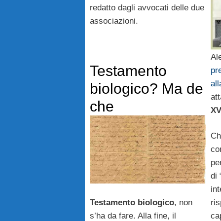
redatto dagli avvocati delle due
associazioni.
Al
Testamento
pr
all
biologico? Ma de
at
che
XV
Ch
con
per
di 
int
Testamento biologico
, non
ris
s’ha da fare. Alla fine, il
ca