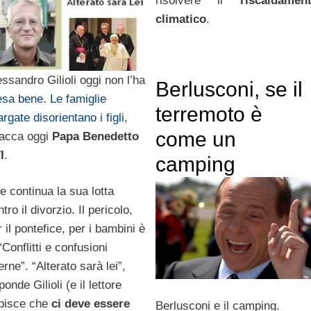
risolvere il
riscaldamen
climatico
.
essandro Gilioli oggi non l’ha
Berlusconi, se il
esa bene
.
Le famiglie
terremoto è
argate disorientano i figli
,
come un
tacca oggi
Papa Benedetto
I
.
camping
e continua la sua lotta
tro il divorzio. Il pericolo,
 il pontefice, per i bambini è
“Conflitti e confusioni
erne”. “Alterato sarà lei”,
ponde Gilioli (e il lettore
pisce che
ci deve essere
Berlusconi e il camping.