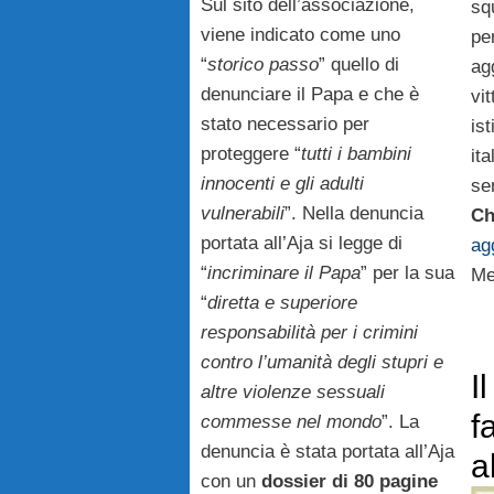
Sul sito dell’associazione,
squ
viene indicato come uno
pe
“
storico passo
” quello di
ag
denunciare il Papa e che è
vi
stato necessario per
is
proteggere “
tutti i bambini
it
innocenti e gli adulti
se
vulnerabili
”. Nella denuncia
Ch
portata all’Aja si legge di
ag
“
incriminare il Papa
” per la sua
Me
“
diretta e superiore
responsabilità per i crimini
contro l’umanità degli stupri e
I
altre violenze sessuali
f
commesse nel mondo
”. La
denuncia è stata portata all’Aja
a
con un
dossier di 80 pagine