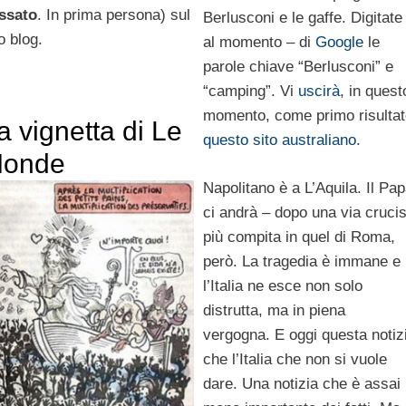
ssato
. In prima persona) sul
Berlusconi e le gaffe. Digitate
o blog.
al momento – di
Google
le
parole chiave “Berlusconi” e
“camping”. Vi
uscirà
, in quest
momento, come primo risultat
a vignetta di Le
questo sito australiano
.
onde
Napolitano è a L’Aquila. Il Pa
ci andrà – dopo una via cruci
più compita in quel di Roma,
però. La tragedia è immane e
l’Italia ne esce non solo
distrutta, ma in piena
vergogna. E oggi questa notiz
che l’Italia che non si vuole
dare. Una notizia che è assai