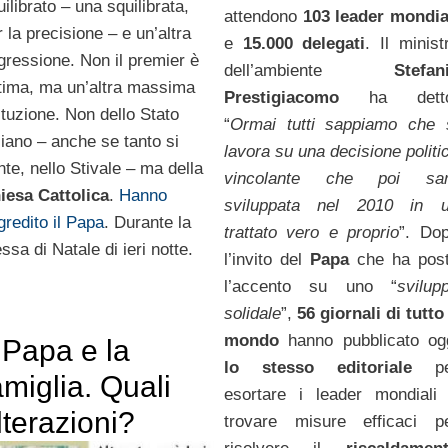
ilibrato – una squilibrata,
attendono
103 leader mondia
r la precisione – e un’altra
e
15.000 delegati
. Il minist
gressione. Non il premier è
dell’ambiente
Stefan
ttima, ma un’altra massima
Prestigiacomo
ha detto
tituzione. Non dello Stato
“
Ormai tutti sappiamo che 
aliano – anche se tanto si
lavora su una decisione politi
nte, nello Stivale – ma della
vincolante che poi sa
iesa Cattolica
.
Hanno
sviluppata nel 2010 in 
gredito il Papa
. Durante la
trattato vero e proprio
”. Do
ssa di Natale di ieri notte.
l’invito del
Papa
che ha pos
l’accento su uno “
svilup
solidale
”,
56 giornali di tutto 
mondo
hanno pubblicato og
l Papa e la
lo stesso editoriale
pe
amiglia. Quali
esortare i leader mondiali
lterazioni?
trovare misure efficaci p