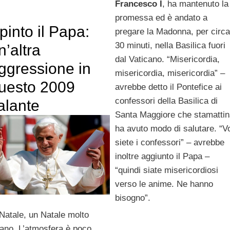
Francesco I
, ha mantenuto la
promessa ed è andato a
pinto il Papa:
pregare la Madonna, per circa
30 minuti, nella Basilica fuori
n’altra
dal Vaticano. “Misericordia,
ggressione in
misericordia, misericordia” –
uesto 2009
avrebbe detto il Pontefice ai
confessori della Basilica di
alante
Santa Maggiore che stamattin
ha avuto modo di salutare. “V
siete i confessori” – avrebbe
inoltre aggiunto il Papa –
“quindi siate misericordiosi
verso le anime. Ne hanno
bisogno”.
 Natale, un Natale molto
rano. L’atmosfera è poco