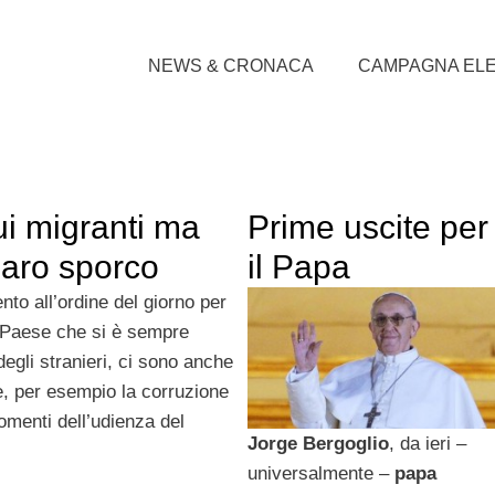
NEWS & CRONACA
CAMPAGNA EL
ui migranti ma
Prime uscite per
naro sporco
il Papa
to all’ordine del giorno per
ro Paese che si è sempre
degli stranieri, ci sono anche
, per esempio la corruzione
omenti dell’udienza del
Jorge Bergoglio
, da ieri –
universalmente –
papa