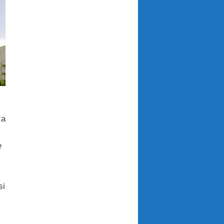
za
e
i
si