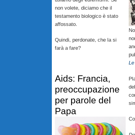
non volete, diciamo che il
testamento biologico è stato
affossato.
No
no
Quindi, perdonate, che la si
an
farà a fare?
pu
Le
Aids: Francia,
Pla
de
preoccupazione
co
per parole del
si
Papa
Co
Do