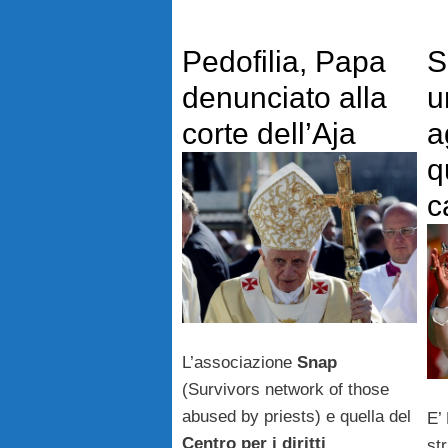
Pedofilia, Papa
S
denunciato alla
u
corte dell’Aja
a
q
c
L’associazione
Snap
(Survivors network of those
abused by priests) e quella del
E’
Centro per i diritti
st