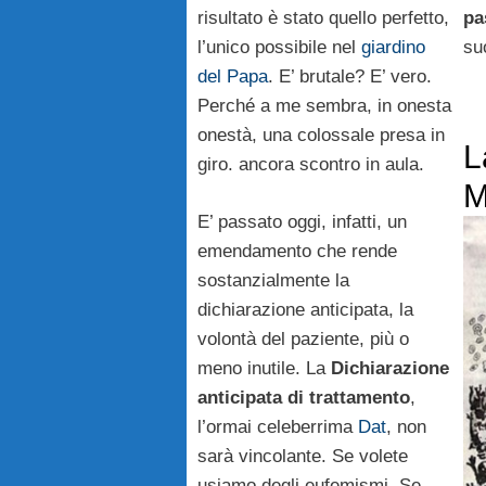
risultato è stato quello perfetto,
pa
l’unico possibile nel
giardino
su
del Papa
. E’ brutale? E’ vero.
Perché a me sembra, in onesta
onestà, una colossale presa in
L
giro. ancora scontro in aula.
M
E’ passato oggi, infatti, un
emendamento che rende
sostanzialmente la
dichiarazione anticipata, la
volontà del paziente, più o
meno inutile. La
Dichiarazione
anticipata di trattamento
,
l’ormai celeberrima
Dat
, non
sarà vincolante. Se volete
usiamo degli eufemismi. Se