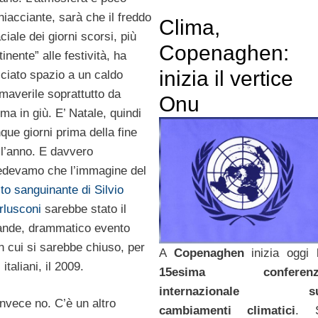
hiacciante, sarà che il freddo
Clima,
ciale dei giorni scorsi, più
Copenaghen:
tinente” alle festività, ha
inizia il vertice
sciato spazio a un caldo
imaverile soprattutto da
Onu
ma in giù. E’ Natale, quindi
nque giorni prima della fine
ll’anno. E davvero
edevamo che l’immagine del
lto sanguinante di Silvio
rlusconi
sarebbe stato il
ande, drammatico evento
n cui si sarebbe chiuso, per
A
Copenaghen
inizia oggi 
 italiani, il 2009.
15esima conferenz
internazionale su
invece no. C’è un altro
cambiamenti climatici
. 