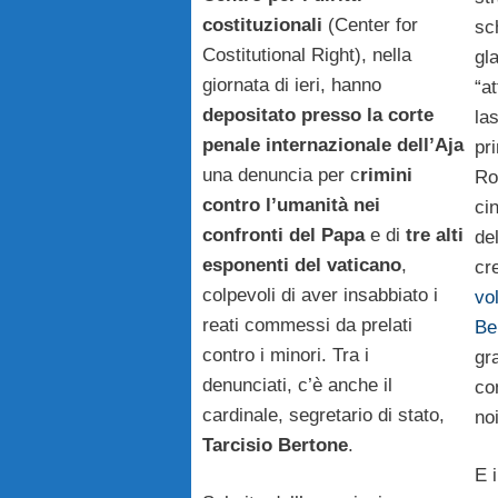
costituzionali
(Center for
sc
Costitutional Right), nella
gla
giornata di ieri, hanno
“at
depositato presso la corte
la
penale internazionale dell’Aja
pr
una denuncia per c
rimini
Ro
contro l’umanità nei
ci
confronti del Papa
e di
tre alti
de
esponenti del vaticano
,
cr
colpevoli di aver insabbiato i
vo
reati commessi da prelati
Be
contro i minori. Tra i
gr
denunciati, c’è anche il
co
cardinale, segretario di stato,
noi
Tarcisio Bertone
.
E 