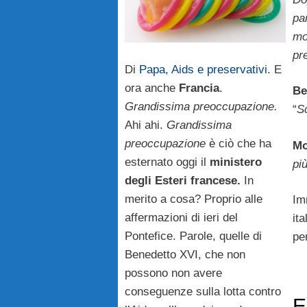
pan
mo
pr
Di
Papa, Aids e preservativi
. E
ora anche
Francia
.
Be
Grandissima preoccupazione.
“
S
Ahi ahi.
Grandissima
preoccupazione
è ciò che ha
Mo
esternato oggi il
ministero
più
degli Esteri francese.
In
merito a cosa? Proprio alle
Im
affermazioni di ieri del
it
Pontefice. Parole, quelle di
pe
Benedetto XVI, che non
possono non avere
conseguenze sulla lotta contro
E