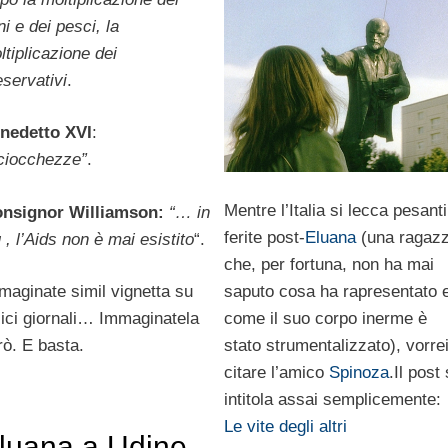
i e dei pesci, la
ltiplicazione dei
eservativi
.
nedetto XVI
:
ciocchezze”
.
Mentre l’Italia si lecca pesanti
nsignor Williamson:
“… in
ferite post-
Eluana
(una ragaz
 , l’Aids non è mai esistito
“.
che, per fortuna, non ha mai
maginate simil vignetta su
saputo cosa ha rapresentato 
alici giornali… Immaginatela
come il suo corpo inerme è
rò. E basta.
stato strumentalizzato), vorre
citare l’amico
Spinoza
.Il post 
intitola assai semplicemente:
Le vite degli altri
luana a Udine