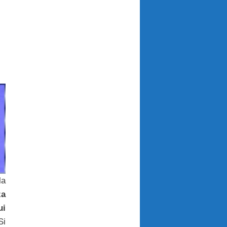
la
a
i
Si