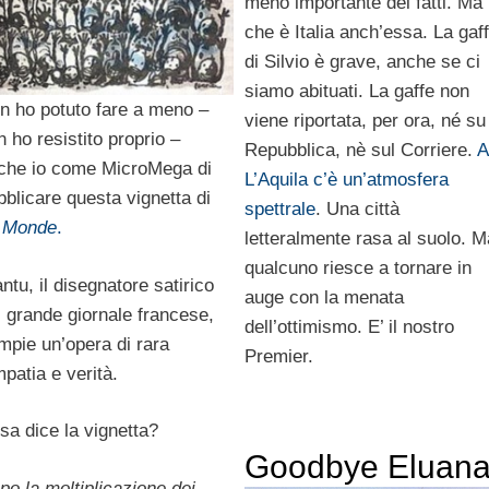
meno importante dei fatti. Ma
che è Italia anch’essa. La gaf
di Silvio è grave, anche se ci
siamo abituati. La gaffe non
n ho potuto fare a meno –
viene riportata, per ora, né su
n ho resistito proprio –
Repubblica, nè sul Corriere.
A
che io come MicroMega di
L’Aquila c’è un’atmosfera
bblicare questa vignetta di
spettrale
. Una città
 Monde
.
letteralmente rasa al suolo. M
qualcuno riesce a tornare in
ntu, il disegnatore satirico
auge con la menata
l grande giornale francese,
dell’ottimismo. E’ il nostro
mpie un’opera di rara
Premier.
mpatia e verità.
sa dice la vignetta?
Goodbye Eluan
po la moltiplicazione dei