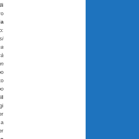
li
ro
ia
:
si
ca
rà
un
po
to
po
il
gi
r
 a
er