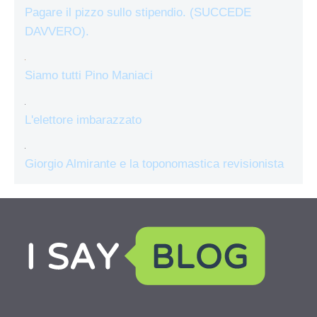
Pagare il pizzo sullo stipendio. (SUCCEDE
DAVVERO).
Siamo tutti Pino Maniaci
L'elettore imbarazzato
Giorgio Almirante e la toponomastica revisionista