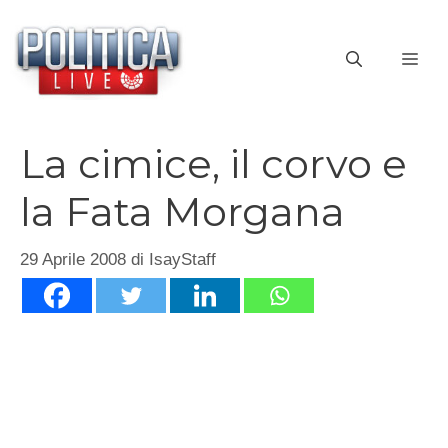
Vai
al
ME
contenuto
La cimice, il corvo e
la Fata Morgana
29 Aprile 2008
di
IsayStaff