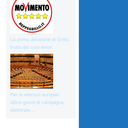
La prima delusione di Grillo
frutto dei suoi errori
Per le elezioni europee
ultimi giorni di campagna
elettorale…