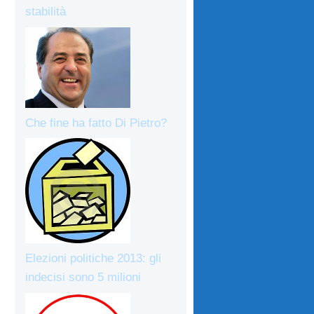
stabilità
Che fine ha fatto Di Pietro?
Elezioni politiche 2013: gli
indecisi sono 5 milioni