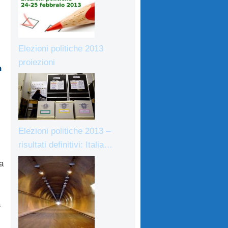
Elezioni politiche 2013
proiezioni
n
Elezioni politiche 2013 –
risultati definitivi: Italia…
a
a