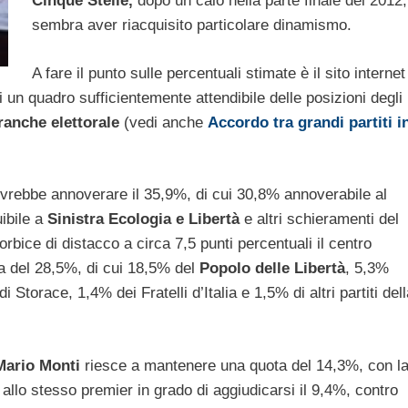
Cinque Stelle,
dopo un calo nella parte finale del 2012,
sembra aver riacquisito particolare dinamismo.
A fare il punto sulle percentuali stimate è il sito internet
ci un quadro sufficientemente attendibile delle posizioni degli
ranche elettorale
(vedi anche
Accordo tra grandi partiti i
ovrebbe annoverare il 35,9%, di cui 30,8% annoverabile al
ibile a
Sinistra Ecologia e Libertà
e altri schieramenti del
forbice di distacco a circa 7,5 punti percentuali il centro
ta del 28,5%, di cui 18,5% del
Popolo delle Libertà
, 5,3%
Storace, 1,4% dei Fratelli d’Italia e 1,5% di altri partiti dell
Mario Monti
riesce a mantenere una quota del 14,3%, con l
ce allo stesso premier in grado di aggiudicarsi il 9,4%, contro