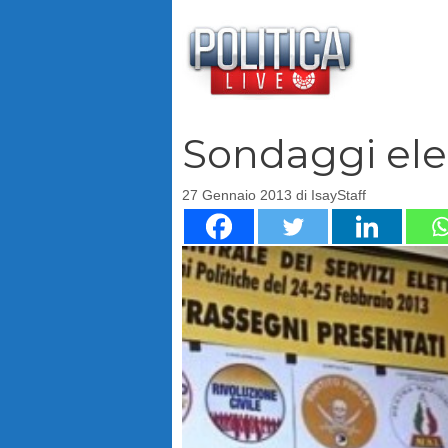
Vai
al
contenuto
Sondaggi elez
27 Gennaio 2013
di
IsayStaff