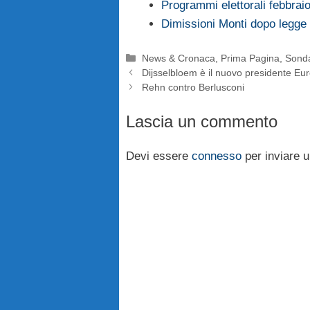
Programmi elettorali febbra
Dimissioni Monti dopo legge s
Categorie
News & Cronaca
,
Prima Pagina
,
Sond
Dijsselbloem è il nuovo presidente Eu
Rehn contro Berlusconi
Lascia un commento
Devi essere
connesso
per inviare 