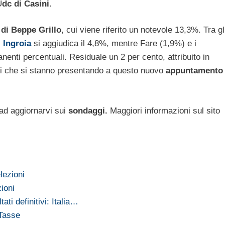
U
dc di Casini
.
di Beppe Grillo
, cui viene riferito un notevole 13,3%. Tra gl
,
Ingroia
si aggiudica il 4,8%, mentre Fare (1,9%) e i
nenti percentuali. Residuale un 2 per cento, attribuito in
rtiti che si stanno presentando a questo nuovo
appuntamento
ad aggiornarvi sui
sondaggi.
Maggiori informazioni sul sito
lezioni
zioni
tati definitivi: Italia…
 Tasse