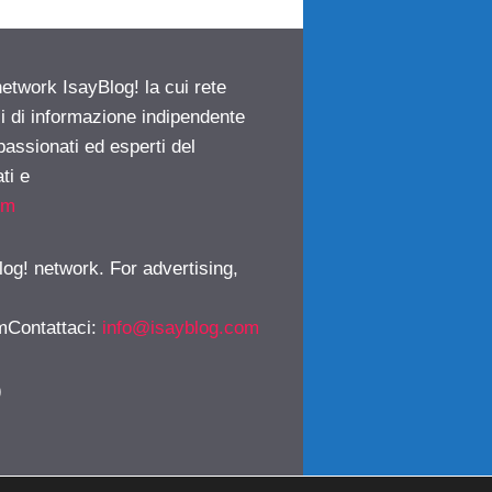
network IsayBlog! la cui rete
ci di informazione indipendente
passionati ed esperti del
ti e
om
log! network. For advertising,
mContattaci
:
info@isayblog.com
)