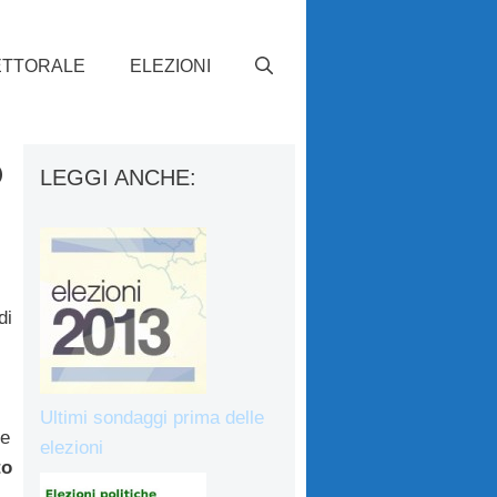
ETTORALE
ELEZIONI
o
LEGGI ANCHE:
di
Ultimi sondaggi prima delle
re
elezioni
to