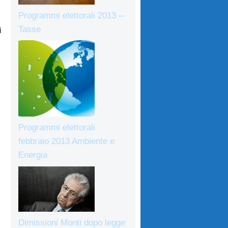
Programmi elettorali 2013 –
Tasse
i
Programmi elettorali
febbraio 2013 Ambiente e
Energia
Dimissioni Monti dopo legge