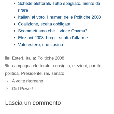
Schede elettorali. Tutto sbagliato, niente da
rifare
Italiani al voto. I numeri delle Politiche 2008
Coalizione, scelta obbligata
Scommettiamo che... vince Obama?
Elezioni 2008, brogli: scatta l'allarme
Voto estero, che casino
Categorie
Esteri
,
Italia: Politiche 2008
Tag
campagna elettorale
,
consiglio
,
elezioni
,
partito
,
politica
,
Presidente
,
rai
,
senato
A volte ritornano
Girl Power!
Lascia un commento