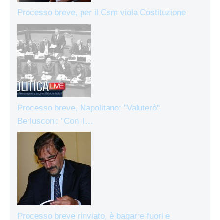
Processo breve, per il Csm viola Costituzione
Processo breve, Napolitano: "Valuterò".
Berlusconi: "Con il…
Processo breve rinviato, è bagarre fuori e