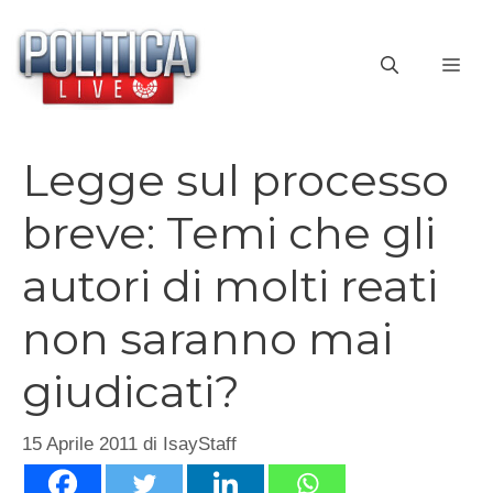
Vai
al
ME
contenuto
Legge sul processo
breve: Temi che gli
autori di molti reati
non saranno mai
giudicati?
15 Aprile 2011
di
IsayStaff