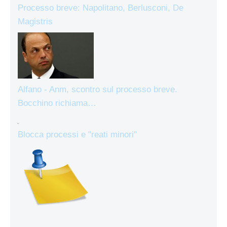
Processo breve: Napolitano, Berlusconi, De
Magistris
Alfano - Anm, scontro sul processo breve.
Bocchino richiama…
Blocca processi e "reati minori"