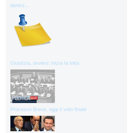
dentro…
Giustizia, ovvero: inizia la lotta
Processo Breve, oggi il voto finale