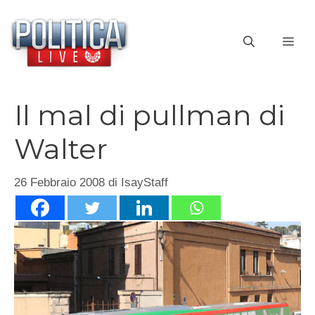
Vai
al
ME
contenuto
Il mal di pullman di
Walter
26 Febbraio 2008
di
IsayStaff