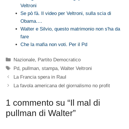
Veltroni
Se pò fà. Il video per Veltroni, sulla scia di
Obama.…
Walter e Silvio, questo matrimonio non s'ha da
fare
Che la mafia non voti. Per il Pd
Categorie
Nazionale
,
Partito Democratico
Tag
Pd
,
pullman
,
stampa
,
Walter Veltroni
La Francia spera in Raul
La favola americana del giornalismo no profit
1 commento su “Il mal di
pullman di Walter”