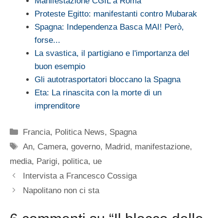
Manifestazione CGIL a Roma
Proteste Egitto: manifestanti contro Mubarak
Spagna: Independenza Basca MAI! Però,
forse...
La svastica, il partigiano e l'importanza del
buon esempio
Gli autotrasportatori bloccano la Spagna
Eta: La rinascita con la morte di un
imprenditore
Categorie
Francia
,
Politica News
,
Spagna
Tag
An
,
Camera
,
governo
,
Madrid
,
manifestazione
,
media
,
Parigi
,
politica
,
ue
Intervista a Francesco Cossiga
Napolitano non ci sta