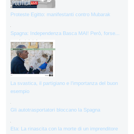
Proteste Egitto: manifestanti contro Mubarak
Spagna: Independenza Basca MAI! Però, forse...
La svastica, il partigiano e l'importanza del buon
esempio
Gli autotrasportatori bloccano la Spagna
Eta: La rinascita con la morte di un imprenditore