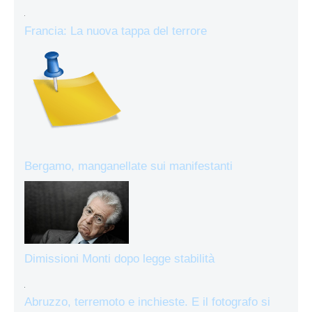
Francia: La nuova tappa del terrore
Bergamo, manganellate sui manifestanti
Dimissioni Monti dopo legge stabilità
Abruzzo, terremoto e inchieste. E il fotografo si