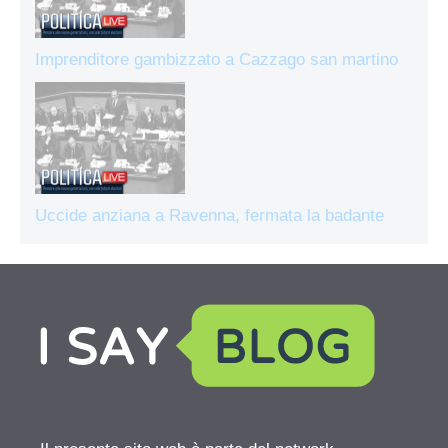
Imprenditore gambizzato a Cazzago san martino
Uccide anziana a Ravenna, fermata la badante