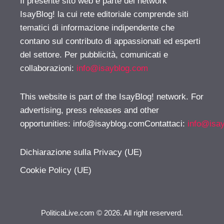
Il presente sito web è parte del network
IsayBlog! la cui rete editoriale comprende siti
tematici di informazione indipendente che
contano sul contributo di appassionati ed esperti
del settore. Per pubblicità, comunicati e
collaborazioni:
info@isayblog.com
This website is part of the IsayBlog! network. For
advertising, press releases and other
opportunities:
info@isayblog.comContattaci
:
info@isa
Dichiarazione sulla Privacy (UE)
Cookie Policy (UE)
PoliticaLive.com © 2026. All right reserverd.