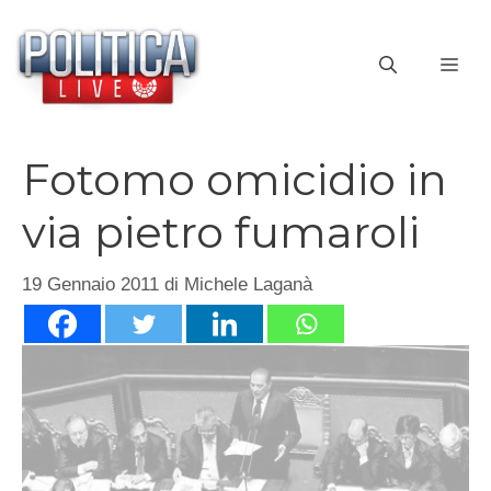
Vai
al
ME
contenuto
Fotomo omicidio in
via pietro fumaroli
19 Gennaio 2011
di
Michele Laganà