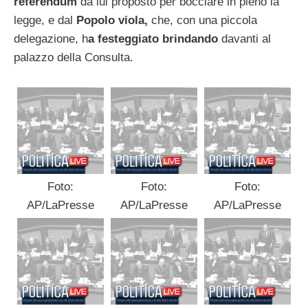
referendum
da lui proposto per bocciare in pieno la
legge, e dal
Popolo viola,
che, con una piccola
delegazione, h
a festeggiato brindando
davanti al
palazzo della Consulta.
Foto:
Foto:
Foto:
AP/LaPresse
AP/LaPresse
AP/LaPresse