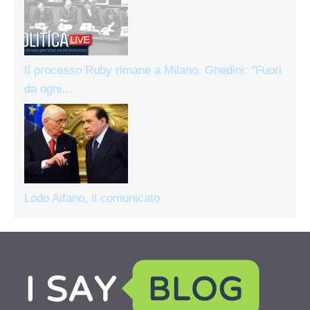
Il processo Ruby rimane a Milano. Ghedini: "Fuori
da ogni…
Lodo Alfano, il comunicato