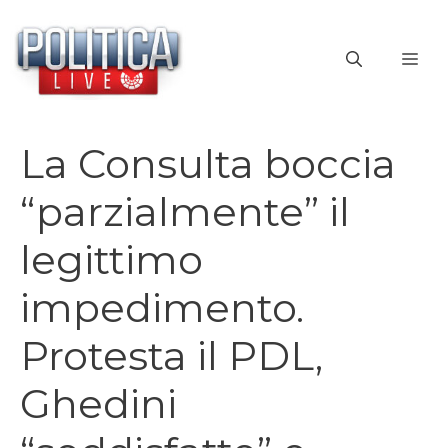
Vai
al
ME
contenuto
La Consulta boccia
“parzialmente” il
legittimo
impedimento.
Protesta il PDL,
Ghedini