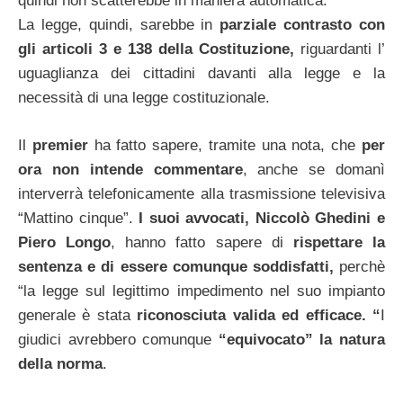
quindi non scatterebbe in maniera automatica.
La legge, quindi, sarebbe in
parziale contrasto con
gli articoli 3 e 138 della Costituzione,
riguardanti l’
uguaglianza dei cittadini davanti alla legge e la
necessità di una legge costituzionale.
Il
premier
ha fatto sapere, tramite una nota, che
per
ora non intende commentare
, anche se domanì
interverrà telefonicamente alla trasmissione televisiva
“Mattino cinque”.
I suoi avvocati, Niccolò Ghedini e
Piero Longo
, hanno fatto sapere di
rispettare la
sentenza e di essere comunque soddisfatti,
perchè
“la legge sul legittimo impedimento nel suo impianto
generale è stata
riconosciuta valida ed efficace. “
I
giudici avrebbero comunque
“equivocato” la natura
della norma
.