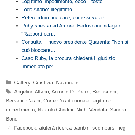
Legittimo impedimento, ecco il testo
Lodo Alfano: illegittimo
Referendum nucleare, come si vota?
Ruby spesso ad Arcore, Berlusconi indagato:
"Rapporti con…
Consulta, il nuovo presidente Quaranta: "Non si
può bloccare…
Caso Ruby, la procura chiederà il giudizio
immediato per…
Categorie
Gallery
,
Giustizia
,
Nazionale
Tag
Angelino Alfano
,
Antonio Di Pietro
,
Berlusconi
,
Bersani
,
Casini
,
Corte Costituzionale
,
legittimo
impedimento
,
Niccolò Ghedini
,
Nichi Vendola
,
Sandro
Bondi
Facebook: aiuterà ricerca bambini scomparsi negli