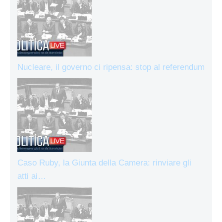
Nucleare, il governo ci ripensa: stop al referendum
Caso Ruby, la Giunta della Camera: rinviare gli
atti ai…