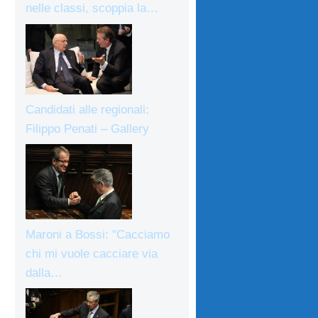
nelle classi, scoppia la…
Candidati alle regionali:
Filippo Penati – Gallery
Maroni a Bossi: "Cacciamo
chi mi vuole cacciare via
dalla…