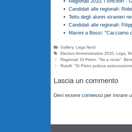
Regionali 2010, i vincitori - 
Candidati alle regionali: Ro
Tetto degli alunni stranieri n
Candidati alle regionali: Fili
Maroni a Bossi: "Cacciamo c
Categorie
Gallery
,
Lega Nord
Tag
Elezioni Amministrative 2010
,
Lega
,
M
Regionali, Di Pietro: “No a rinvio”. Ber
Rutelli: “Di Pietro polizza assicurazion
Lascia un commento
Devi essere
connesso
per inviare 