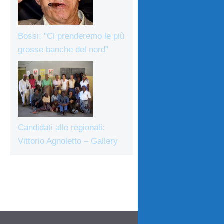
Bossi: "Ci prenderemo le più
grosse banche del nord"
Candidati alle regionali:
Vittorio Agnoletto – Gallery