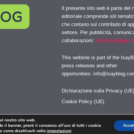
Il presente sito web è parte del 
editoriale comprende siti temati
che contano sul contributo di ap
settore. Per pubblicità, comunica
collaborazioni:
info@isayblog.c
This website is part of the IsayB
press releases and other
opportunities:
info@isayblog.co
Dichiarazione sulla Privacy (UE
Cookie Policy (UE)
sul nostro sito web.
 il banner, presti il consenso all’uso di tutti i cookie
Accet
PoliticaLive.com © 2026. All right reserverd.
o come disattivarli nelle
impostazioni