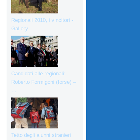
Regionali 2010, i vincitori -
Gallery
Candidati alle regionali:
Roberto Formigoni (forse) –
t
…
Tetto degli alunni stranieri