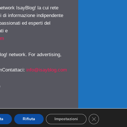
network IsayBlog! la cui rete
ci di informazione indipendente
passionati ed esperti del
ti e
om
log! network. For advertising,
mContattaci
:
info@isayblog.com
)
CLOSE GDPR CO
ta
Rifiuta
Impostazioni