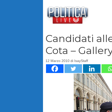
Vai
al
contenuto
Candidati all
Cota – Galler
12 Marzo 2010
di
IsayStaff