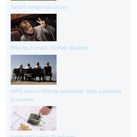
Italiani sempre più poveri
Riforma Fornero risultati deludenti
INPS avvisa 450mila pensionati. Stop a pensioni
in contanti…