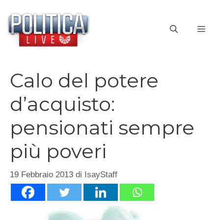
Vai
al
ME
contenuto
Calo del potere
d’acquisto:
pensionati sempre
più poveri
19 Febbraio 2013
di
IsayStaff