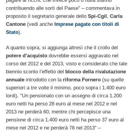
pagare ai ricchi, che invece poco o nulla stanno
contribuendo alle sorti del Paese” – commentava in
proposito il segretario generale dello
Spi-Cgil
,
Carla
Cantone
(vedi anche
Imprese pagate con titoli di
Stato
).
A quanto sopra, si aggiunga altresì che il crollo del
potere d’acquisto
dovrebbe essersi aggravato nel
corso del 2012 e del 2013, visto e considerato che tale
biennio sconto l’effetto del
blocco della rivalutazione
annuale
introdotto con la
riforma Fornero
(su quelle
superiori a tre volte il minimo, poco sopra i 1.400 euro
lordi). “Un pensionato con un assegno di circa 1.200
euro netti ha perso 28 euro al mese nel 2012 e nel
2013 ne perderà 60, mentre chi percepisce una
pensione di circa 1.400 euro netti ha perso 37 euro al
mese nel 2012 e ne perderà 78 nel 2013” –