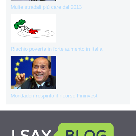
Multe stradali più care dal 2013
Rischio povertà in forte aumento in Italia
Mondadori respinto il ricorso Fininvest