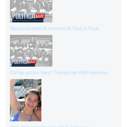
Senza risultato le ricerche di Yara in Friuli
Chi ha ucciso Yara? Trovato del DNA estraneo