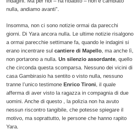
indagini. Ma per noi – ha ribadito – non è cambiato
nulla, andiamo avanti”.
Insomma, non ci sono notizie ormai da parecchi
giorni. Di Yara ancora nulla. Le ultime notizie risalgono
a ormai parecchie settimane fa, quando le indagini si
erano incentrare sul
cantiere di Mapello
, ma anche lì,
non portarono a nulla.
Un silenzio assordante
, quello
che circonda questa scomparsa. Nessuno dei vicini di
casa Gambirasio ha sentito o visto nulla, nessuno
tranne l’unico testimone
Enrico Tironi
, il quale
afferma di aver visto la ragazza in compagnia di due
uomini. Anche di questo , la polizia non ha avuto
nessun riscontro tangibile, che potesse spiegare il
motivo, ma soprattutto, le persone che hanno rapito
Yara.