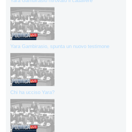
Yara Gambirasio ritrovato il cadavere
Yara Gambirasio, spunta un nuovo testimone
Chi ha ucciso Yara?