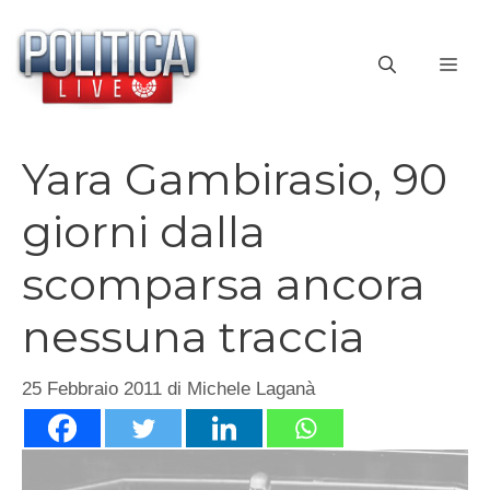
Vai
al
ME
contenuto
Yara Gambirasio, 90
giorni dalla
scomparsa ancora
nessuna traccia
25 Febbraio 2011
di
Michele Laganà