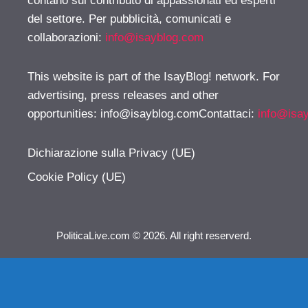
contano sul contributo di appassionati ed esperti
del settore. Per pubblicità, comunicati e
collaborazioni:
info@isayblog.com
This website is part of the IsayBlog! network. For
advertising, press releases and other
opportunities:
info@isayblog.comContattaci
:
info@isa
Dichiarazione sulla Privacy (UE)
Cookie Policy (UE)
PoliticaLive.com © 2026. All right reserverd.