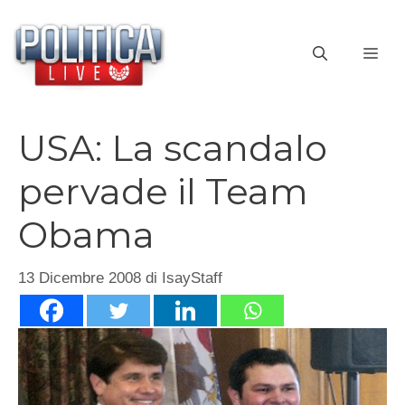
Vai
al
ME
contenuto
USA: La scandalo
pervade il Team
Obama
13 Dicembre 2008
di
IsayStaff