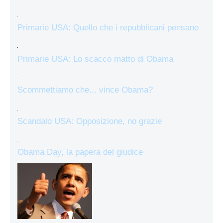
Primarie USA: Quello che i repubblicani pensano
Primarie USA: Lo scacco matto di Obama
Scommettiamo che... vince Obama?
Scandalo USA: Opposizione, no grazie
Obama Day, la papera del giudice