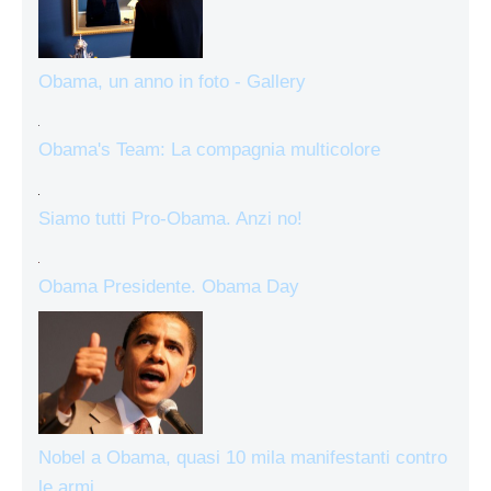
Obama, un anno in foto - Gallery
Obama's Team: La compagnia multicolore
Siamo tutti Pro-Obama. Anzi no!
Obama Presidente. Obama Day
Nobel a Obama, quasi 10 mila manifestanti contro
le armi…