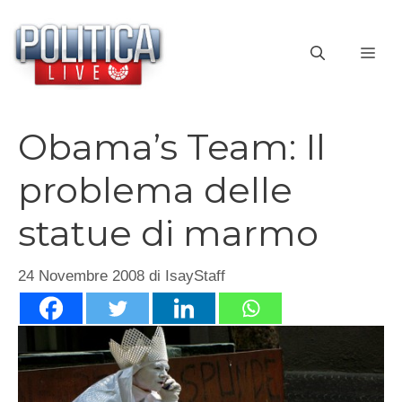
Vai
al
ME
contenuto
Obama’s Team: Il
problema delle
statue di marmo
24 Novembre 2008
di
IsayStaff