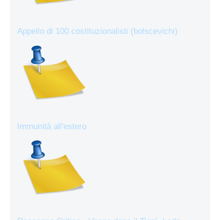
Appello di 100 costituzionalisti (bolscevichi)
Immunità all'estero