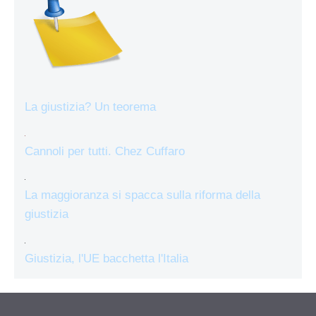
La giustizia? Un teorema
Cannoli per tutti. Chez Cuffaro
La maggioranza si spacca sulla riforma della
giustizia
Giustizia, l'UE bacchetta l'Italia