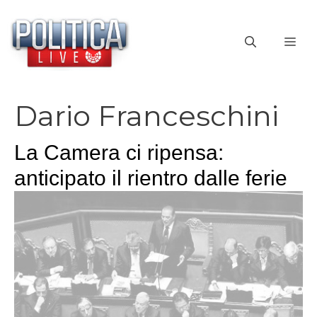
Vai
al
ME
contenuto
Dario Franceschini
La Camera ci ripensa:
anticipato il rientro dalle ferie