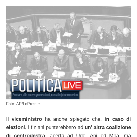
Foto: AP/LaPresse
Il
viceministro
ha anche spiegato che,
in
caso di
elezioni,
i finiani punterebbero ad
un’ altra coalizione
di
centrodestra,
aperta ad Udc, Api ed Mpa, ma