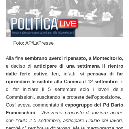
Foto: AP/LaPresse
Alla fine
sembrano averci ripensato, a Montecitorio
,
e deciso di
anticipare di una settimana il rientro
dalle ferie estive.
Ieri, infatti,
si pensava di far
riprendere le sedute alla Camera il 12 settembre
, e
di far iniziare il 5 settembre solo i lavori delle
Commissioni, suscitando le proteste dell’opposizione.
Così aveva commentato il
capogruppo del Pd Dario
Franceschini:
“
Avevamo proposto di iniziare anche
con l’Aula il 5 settembre, anticipare l’inizio dei lavori,
perchè ci sembrava doveroso. Ma la maggioranza non