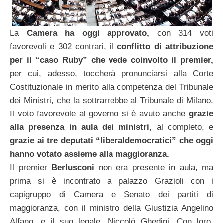
La
Camera ha oggi approvato,
con 314 voti
favorevoli e 302 contrari, il
conflitto di attribuzione
per il “caso Ruby” che vede
coinvolto il premier,
per cui, adesso, toccherà pronunciarsi alla Corte
Costituzionale in merito alla competenza del Tribunale
dei Ministri, che la sottrarrebbe al Tribunale di Milano.
Il voto favorevole al governo si è avuto anche
grazie
alla
presenza
in aula dei ministri
, al completo, e
grazie ai tre deputati “liberaldemocratici” che oggi
hanno votato assieme alla
maggioranza.
Il premier
Berlusconi
non era presente in aula, ma
prima si è incontrato a palazzo Grazioli con i
capigruppo di Camera e Senato dei partiti di
maggioranza, con il ministro della Giustizia Angelino
Alfano, e il suo legale, Niccolò Ghedini. Con loro,