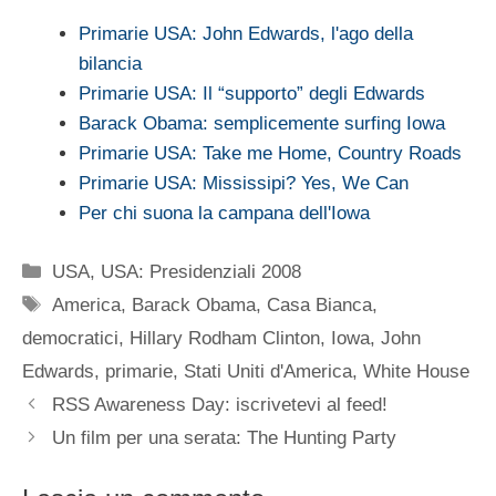
Primarie USA: John Edwards, l'ago della
bilancia
Primarie USA: Il “supporto” degli Edwards
Barack Obama: semplicemente surfing Iowa
Primarie USA: Take me Home, Country Roads
Primarie USA: Mississipi? Yes, We Can
Per chi suona la campana dell'Iowa
Categorie
USA
,
USA: Presidenziali 2008
Tag
America
,
Barack Obama
,
Casa Bianca
,
democratici
,
Hillary Rodham Clinton
,
Iowa
,
John
Edwards
,
primarie
,
Stati Uniti d'America
,
White House
RSS Awareness Day: iscrivetevi al feed!
Un film per una serata: The Hunting Party