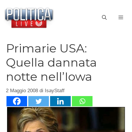
Vai
al
ME
contenuto
Primarie USA:
Quella dannata
notte nell’Iowa
2 Maggio 2008
di
IsayStaff