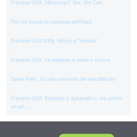
Primarie USA: Mississipi? Yes, We Can
Per chi suona la campana dell'Iowa
Primarie USA 2008, Hillary è "tornata"
Primarie USA: Le iettature a stelle e strisce
Sarah Palin, la carta vincente dei repubblicani
Primarie USA: Edwards il diplomatico, ma anche
un po'…