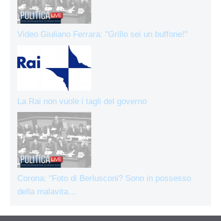
Video Giuliano Ferrara: "Grillo sei un buffone!"
La Rai non vuole i tagli del governo
Corona: "Foto di Berlusconi? Sono in possesso
della malavita…