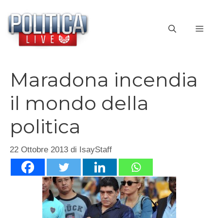
Vai
al
ME
contenuto
Maradona incendia
il mondo della
politica
22 Ottobre 2013
di
IsayStaff