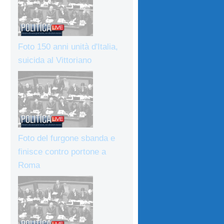
Foto 150 anni unità d'Italia,
suicida al Vittoriano
Foto del furgone sbanda e
finisce contro portone a
Roma