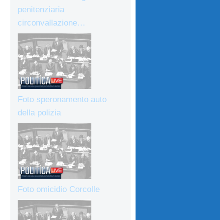
penitenziaria
circonvallazione…
Foto speronamento auto
della polizia
Foto omicidio Corcolle