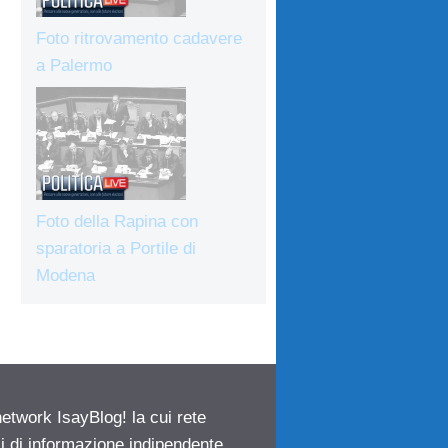
Foto ritrovamento cadavere
a Palermo
Foto della Rapina con
sparatoria a Portile di
Modena
network IsayBlog! la cui rete
ci di informazione indipendente