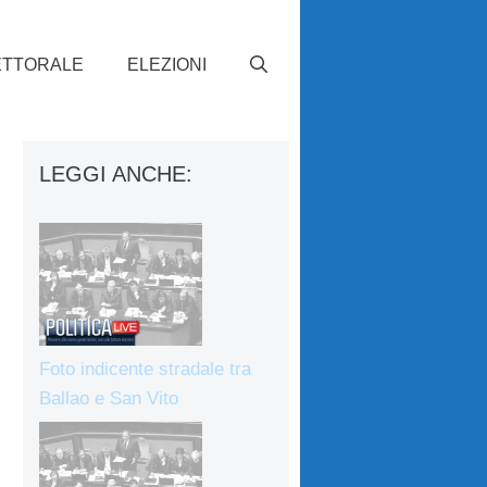
ETTORALE
ELEZIONI
LEGGI ANCHE:
Foto indicente stradale tra
Ballao e San Vito