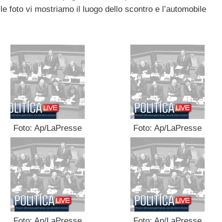
le foto vi mostriamo il luogo dello scontro e l’automobile
Foto: Ap/LaPresse
Foto: Ap/LaPresse
Foto: Ap/LaPresse
Foto: Ap/LaPresse