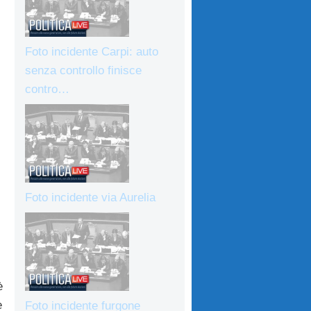
Foto incidente Carpi: auto
senza controllo finisce
contro…
Foto incidente via Aurelia
è
e
Foto incidente furgone