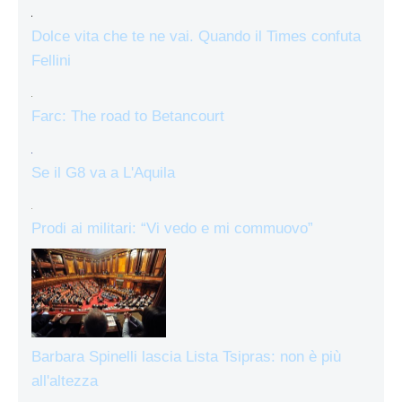
Dolce vita che te ne vai. Quando il Times confuta
Fellini
Farc: The road to Betancourt
Se il G8 va a L'Aquila
Prodi ai militari: “Vi vedo e mi commuovo”
Barbara Spinelli lascia Lista Tsipras: non è più
all'altezza