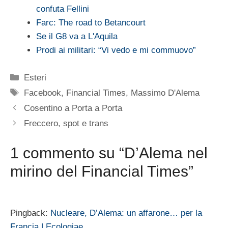
confuta Fellini
Farc: The road to Betancourt
Se il G8 va a L'Aquila
Prodi ai militari: “Vi vedo e mi commuovo”
Categorie
Esteri
Tag
Facebook
,
Financial Times
,
Massimo D'Alema
Cosentino a Porta a Porta
Freccero, spot e trans
1 commento su “D’Alema nel
mirino del Financial Times”
Pingback:
Nucleare, D’Alema: un affarone… per la
Francia | Ecologiae