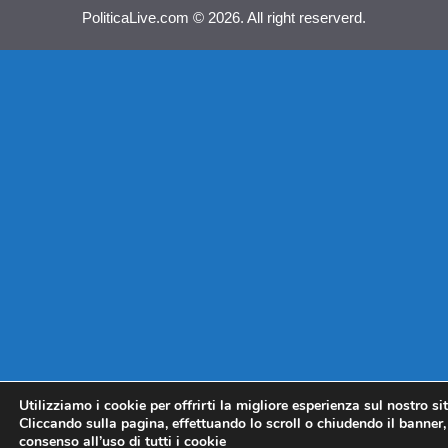
PoliticaLive.com © 2026. All right reserverd.
Utilizziamo i cookie per offrirti la migliore esperienza sul nostro si
Cliccando sulla pagina, effettuando lo scroll o chiudendo il banner, 
consenso all’uso di tutti i cookie