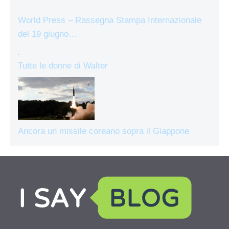
World Press – Rassegna Stampa Internazionale
del 19 giugno…
Tutte le donne di Walter
Ancora un missile coreano sopra il Giappone