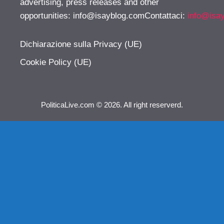
advertising, press releases and other
opportunities:
info@isayblog.comContattaci
:
info@isa
Dichiarazione sulla Privacy (UE)
Cookie Policy (UE)
PoliticaLive.com © 2026. All right reserverd.