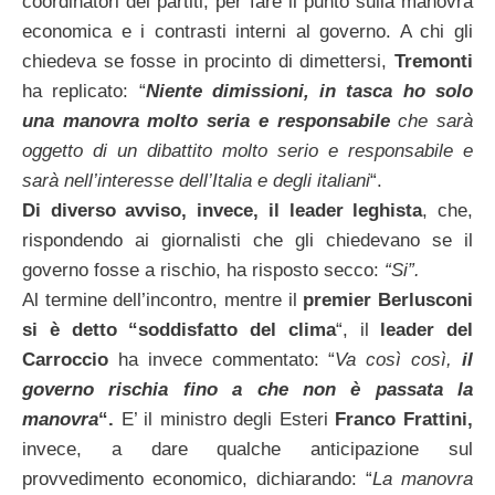
coordinatori dei partiti, per fare il punto sulla manovra
economica e i contrasti interni al governo. A chi gli
chiedeva se fosse in procinto di dimettersi,
Tremonti
ha replicato: “
Niente dimissioni, in tasca ho solo
una manovra molto seria e responsabile
che sarà
oggetto di un dibattito molto serio e responsabile e
sarà nell’interesse dell’Italia e degli italiani
“.
Di diverso avviso, invece, il leader leghista
, che,
rispondendo ai giornalisti che gli chiedevano se il
governo fosse a rischio, ha risposto secco:
“Si”.
Al termine dell’incontro, mentre il
premier Berlusconi
si è detto “soddisfatto del clima
“, il
leader del
Carroccio
ha invece commentato: “
Va così così,
il
governo rischia fino a che non è passata la
manovra
“.
E’ il ministro degli Esteri
Franco
Frattini,
invece, a dare qualche anticipazione sul
provvedimento economico, dichiarando: “
La manovra