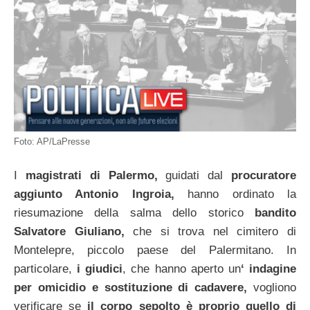
Foto: AP/LaPresse
I
magistrati di Palermo,
guidati dal
procuratore
aggiunto Antonio
Ingroia,
hanno ordinato la
riesumazione della salma dello storico
bandito
Salvatore Giuliano,
che si trova nel cimitero di
Montelepre, piccolo paese del Palermitano. In
particolare,
i giudici
, che hanno aperto un
‘ indagine
per
omicidio e sostituzione di cadavere,
vogliono
verificare se
il corpo
sepolto è proprio quello di