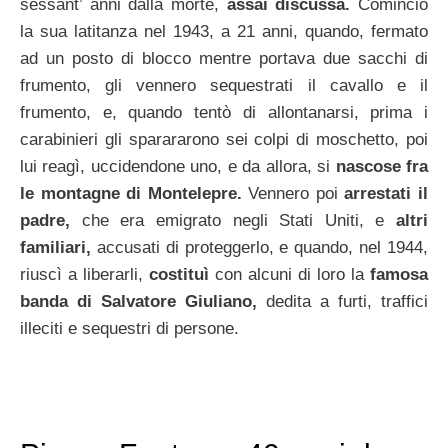
sessant’ anni dalla morte,
assai discussa.
Cominciò
la sua latitanza nel 1943, a 21 anni, quando, fermato
ad un posto di blocco mentre portava due sacchi di
frumento, gli vennero sequestrati il cavallo e il
frumento, e, quando tentò di allontanarsi, prima i
carabinieri gli sparararono sei colpi di moschetto, poi
lui reagì, uccidendone uno, e da allora, si
nascose fra
le montagne di
Montelepre.
Vennero poi
arrestati il
padre,
che era emigrato negli Stati Uniti, e
altri
familiari,
accusati di proteggerlo, e quando, nel 1944,
riuscì a liberarli,
costituì
con alcuni di loro la
famosa
banda di Salvatore Giuliano,
dedita a furti, traffici
illeciti e sequestri di persone.