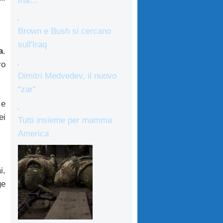
ma…
Brown e Bush si cercano
sull'Iraq
a
.
ro
Dimitri Medvedev, il nuovo
“zar”
 e
ei
Tutti insieme per mamma
America
i,
ge