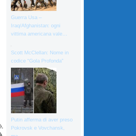
Guerra Usa –
Iraq/Afghanistan: ogni
vittima americana vale…
Scott McClellan: Nome in
codice “Gola Profonda”
Putin afferma di aver preso
è,
Pokrovsk e Vovchansk,
à
.