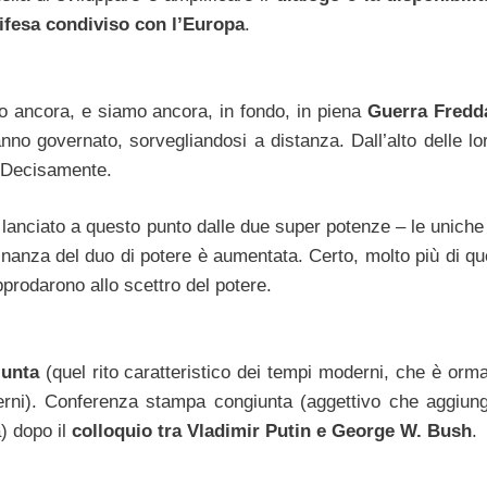
ifesa condiviso con l’Europa
.
 ancora, e siamo ancora, in fondo, in piena
Guerra Fredd
anno governato, sorvegliandosi a distanza. Dall’alto delle lo
. Decisamente.
 lanciato a questo punto dalle due super potenze – le uniche
inanza del duo di potere è aumentata. Certo, molto più di qu
pprodarono allo scettro del potere.
iunta
(quel rito caratteristico dei tempi moderni, che è orma
ni). Conferenza stampa congiunta (aggettivo che aggiun
) dopo il
colloquio tra Vladimir Putin e George W. Bush
.