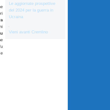
Le aggiornate prospettive
me
del 2024 per la guerra in
ri
Ucraina
ra
ni
Vieni avanti Cremlino
su
he
fu
 e