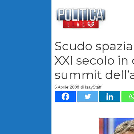
Vai
al
contenuto
Scudo spazial
XXI secolo in d
summit dell’
6 Aprile 2008
di
IsayStaff