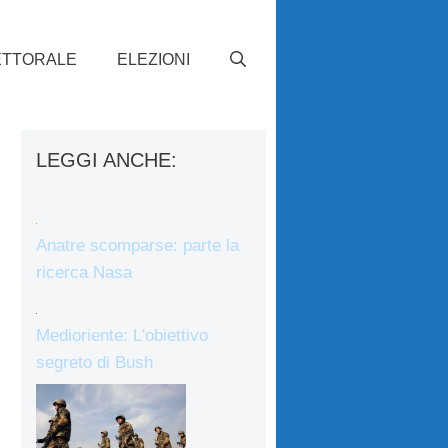
ETTORALE
ELEZIONI
LEGGI ANCHE:
Anatre scomparse: parte la
ricerca Nasa
Medioriente: L'obiettivo
segreto di Bush