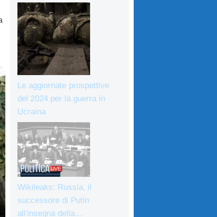
a
Le aggiornate prospettive
del 2024 per la guerra in
Ucraina
Wikileaks: Russia, il
successore di Putin
all'insegna della…