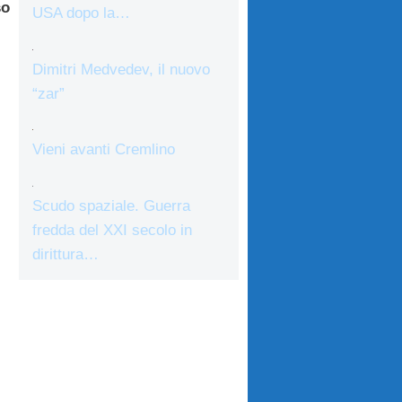
so
USA dopo la…
Dimitri Medvedev, il nuovo
“zar”
Vieni avanti Cremlino
Scudo spaziale. Guerra
fredda del XXI secolo in
dirittura…