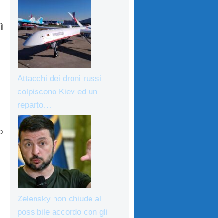
ì
Attacchi dei droni russi
colpiscono Kiev ed un
reparto…
o
Zelensky non chiude al
possibile accordo con gli