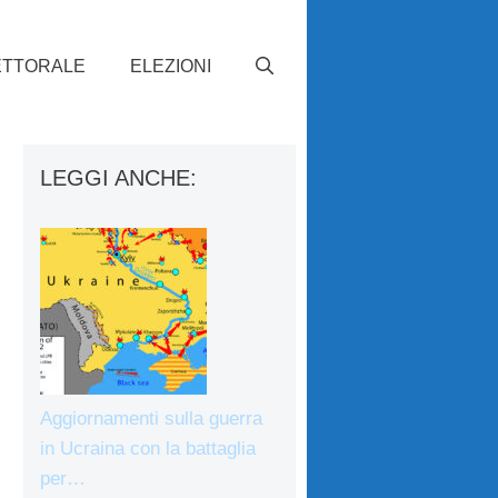
ETTORALE
ELEZIONI
LEGGI ANCHE:
Aggiornamenti sulla guerra
in Ucraina con la battaglia
per…