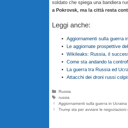
soldato che spiega una bandiera ru
a Pokrovsk, ma la città resta con
Leggi anche:
Aggiornamenti sulla guerra i
Le aggiornate prospettive de
Wikileaks: Russia, il succes
Come sta andando la controf
La guerra tra Russia ed Ucra
Attacchi dei droni russi col
Categorie
Russia
Tag
russia
Aggiornamenti sulla guerra in Ucraina 
Trump sta per avviare le negoziazioni c