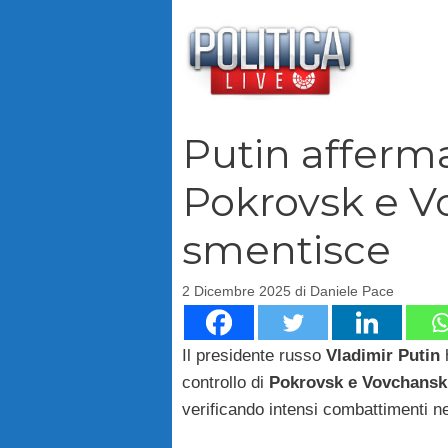
Vai
al
contenuto
Putin afferma
Pokrovsk e V
smentisce
2 Dicembre 2025
di
Daniele Pace
Il presidente russo
Vladimir Putin
h
controllo di
Pokrovsk e Vovchansk
verificando intensi combattimenti ne