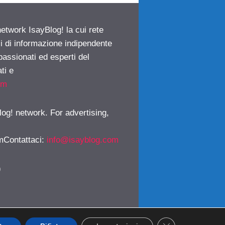
network IsayBlog! la cui rete
ci di informazione indipendente
passionati ed esperti del
ti e
om
log! network. For advertising,
mContattaci
:
info@isayblog.com
)
CLOSE GDPR CO