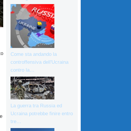
to
Come sta andando la
controffensiva dell'Ucraina
contro la…
La guerra tra Russia ed
Ucraina potrebbe finire entro
 e
tre…