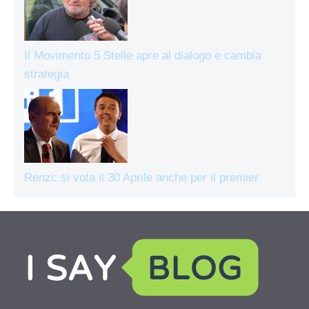
Il Movimento 5 Stelle apre al dialogo e cambia
strategia
Renzi: si vota il 30 Aprile anche per il premier