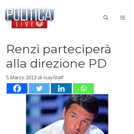
Vai
al
ME
contenuto
Renzi parteciperà
alla direzione PD
5 Marzo 2013
di
IsayStaff