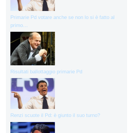
Primarie Pd votare anche se non lo si è fatto al
primo…
Risultati ballottaggio primarie Pd
Renzi scuote il Pd: è giunto il suo turno?