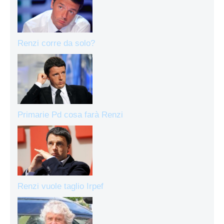
Renzi corre da solo?
Primarie Pd cosa farà Renzi
Renzi vuole taglio Irpef