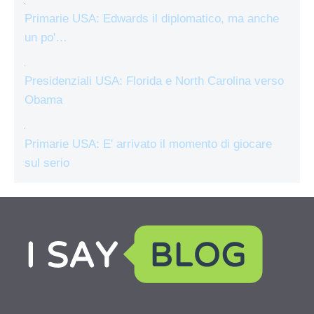
Primarie USA: Edwards il diplomatico, ma anche
un po'…
Presidenziali USA: Florida e North Carolina verso
Obama
Primarie USA: E' arrivato il momento di giocare
sul serio