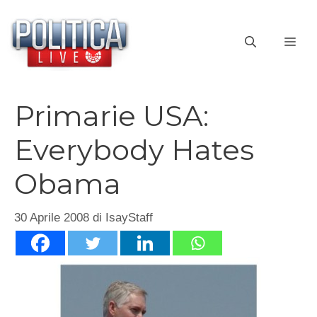
Vai
al
ME
contenuto
Primarie USA:
Everybody Hates
Obama
30 Aprile 2008
di
IsayStaff