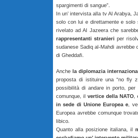
spargimenti di sangue”.
In un’ intervista alla tv Al Arabya,
solo con lui e direttamente e solo
rivelato ad Al Jazeera che sarebb
rappresentanti stranieri
per risolv
sudanese Sadiq al-Mahdi avrebbe ce
di Gheddafi.
Anche
la diplomazia internaziona
proposta di istituire una “no fly
possibilità di andare in porto, per
comunque, il
vertice della NATO
,
in sede di Unione Europea e
, ve
Europea avrebbe comunque trova
libico.
Quanto alla posizione italiana, il
m
escludiamo un’ intervento militar