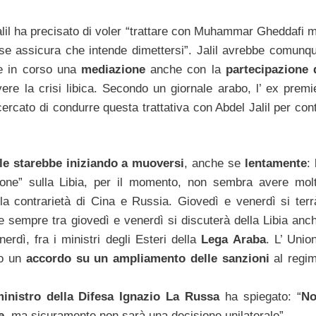
 Jalil ha precisato di voler “trattare con Muhammar Gheddafi 
 se assicura che intende dimettersi”. Jalil avrebbe comunq
e in corso una
mediazione
anche con la
partecipazione 
ere la crisi libica. Secondo un giornale arabo, l’ ex premi
rcato di condurre questa trattativa con Abdel Jalil per con
le starebbe iniziando a muoversi
, anche se
lentamente
: 
 zone” sulla Libia, per il momento, non sembra avere mol
 la contrarietà di Cina e Russia. Giovedì e venerdì si terr
 e sempre tra giovedì e venerdì si discuterà della Libia anc
nerdì, fra i ministri degli Esteri della
Lega Araba
. L’ Unio
to un
accordo su un ampliamento delle sanzioni
al regi
inistro della Difesa Ignazio La Russa
ha spiegato: “
N
e
, ma sicuramente non sarà una decisione unilaterale”.