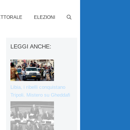
ETTORALE
ELEZIONI
LEGGI ANCHE:
Libia, i ribelli conquistano
Tripoli. Mistero su Gheddafi