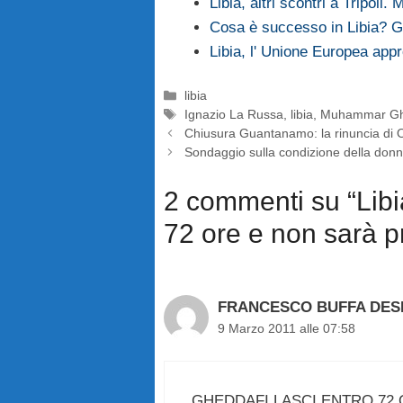
Libia, altri scontri a Tripoli
Cosa è successo in Libia? G
Libia, l' Unione Europea app
Categorie
libia
Tag
Ignazio La Russa
,
libia
,
Muhammar Gh
Chiusura Guantanamo: la rinuncia di
Sondaggio sulla condizione della don
2 commenti su “Libia,
72 ore e non sarà p
FRANCESCO BUFFA DES
9 Marzo 2011 alle 07:58
GHEDDAFI LASCI ENTRO 72