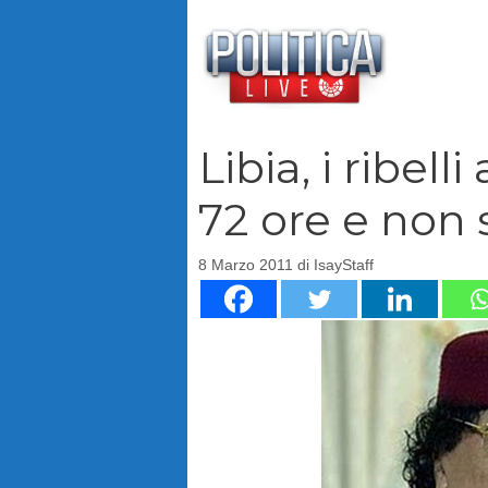
Vai
al
contenuto
Libia, i ribell
72 ore e non 
8 Marzo 2011
di
IsayStaff