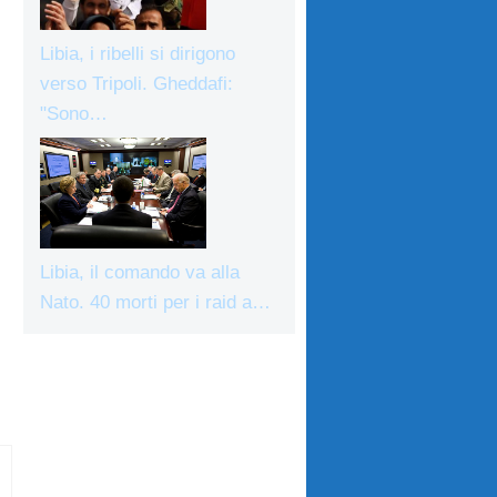
Libia, i ribelli si dirigono
verso Tripoli. Gheddafi:
"Sono…
Libia, il comando va alla
Nato. 40 morti per i raid a…