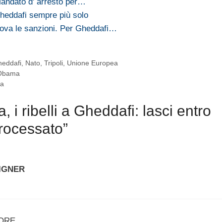
. Mandato d' arresto per…
heddafi sempre più solo
rova le sanzioni. Per Gheddafi…
eddafi
,
Nato
,
Tripoli
,
Unione Europea
 Obama
na
 i ribelli a Gheddafi: lasci entro
rocessato”
IGNER
 ORE