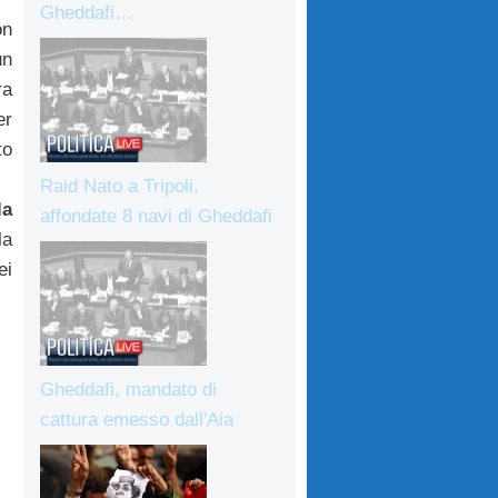
Gheddafi…
on
un
ra
er
to
Raid Nato a Tripoli,
la
affondate 8 navi di Gheddafi
la
ei
Gheddafi, mandato di
cattura emesso dall'Aia