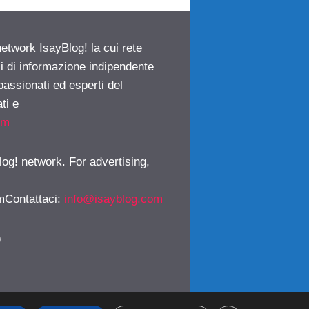
network IsayBlog! la cui rete
ci di informazione indipendente
passionati ed esperti del
ti e
om
log! network. For advertising,
mContattaci
:
info@isayblog.com
)