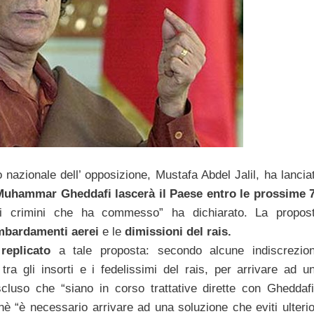
o nazionale dell’ opposizione, Mustafa Abdel Jalil, ha lancia
Muhammar
Gheddafi lascerà il Paese entro le prossime 
 crimini che ha commesso” ha dichiarato. La propos
mbardamenti aerei
e le
dimissioni del
rais.
eplicato
a tale proposta: secondo alcune indiscrezion
 tra gli insorti e i fedelissimi del rais, per arrivare ad u
luso che “siano in corso trattative dirette con Gheddafi
è “è necessario arrivare ad una soluzione che eviti ulterio