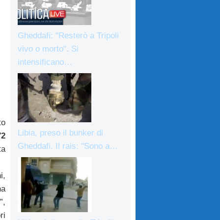
Gheddafi: "Resterò a Tripoli
vivo o morto". Si
intensificano…
to
Libia, preso il bunker di
72
Gheddafi. Il rais: "Sono a…
ta
i,
na
”,
ri