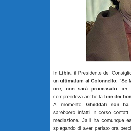
In
Libia
, il Presidente del Consigli
un
ultimatum al Colonnello:
“
Se 
ore, non sarà processato
per i
comprendeva anche la
fine dei bo
Al momento,
Gheddafi non ha r
sarebbero infatti in corso contatti
mediazione. Jalil ha comunque esc
spiegando di aver parlato ora perch