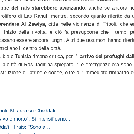
uppe del rais starebbero avanzando
, anche se ancora n
trolifero di Las Ranuf, mentre, secondo quanto riferito da 
prendere Al Zawiya,
città nelle vicinanze di Tripoli, che e
ll’ inizio della rivolta, e ciò fa presupporre che i tempi p
ssano essere ancora lunghi. Altri due testimoni hanno riferi
ollano il centro della città.
 Libia e Tunisia rimane critica, per l’
arrivo dei profughi dal
lla città di Ras Jadir ha spiegato: “Le emergenze ora sono 
struzione di latrine e docce, oltre all’ immediato rimpatrio d
ripoli. Mistero su Gheddafi
vivo o morto". Si intensificano…
ddafi. Il rais: "Sono a…