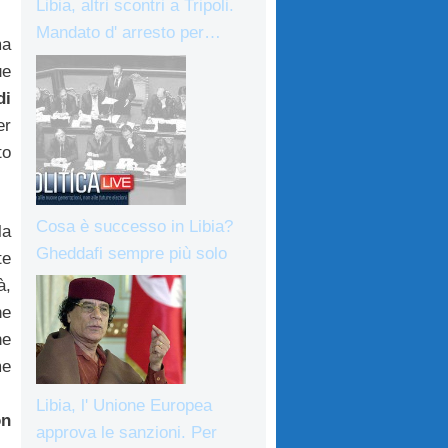
Libia, altri scontri a Tripoli.
Mandato d' arresto per…
ma
ue
di
er
to
Cosa è successo in Libia?
la
Gheddafi sempre più solo
te
à,
he
ne
me
Libia, l' Unione Europea
on
approva le sanzioni. Per