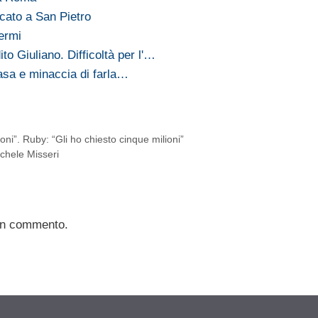
ccato a San Pietro
ermi
o Giuliano. Difficoltà per l'…
casa e minaccia di farla…
coni”. Ruby: “Gli ho chiesto cinque milioni”
ichele Misseri
un commento.