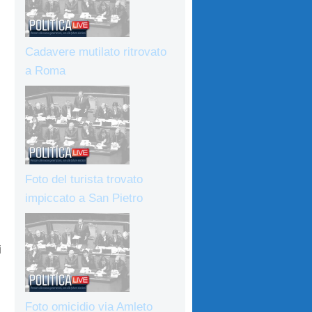
Cadavere mutilato ritrovato
a Roma
Foto del turista trovato
impiccato a San Pietro
i
Foto omicidio via Amleto