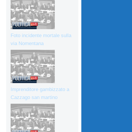
Foto incidente mortale sulla
via Nomentana
Imprenditore gambizzato a
Cazzago san martino