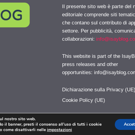
Il presente sito web è parte del 
editoriale comprende siti temati
che contano sul contributo di ap
settore. Per pubblicità, comunica
collaborazioni:
info@isayblog.c
This website is part of the IsayB
press releases and other
opportunities:
info@isayblog.co
Dichiarazione sulla Privacy (UE
Cookie Policy (UE)
sul nostro sito web.
 il banner, presti il consenso all’uso di tutti i cookie
Accet
PoliticaLive.com © 2026. All right reserverd.
o come disattivarli nelle
impostazioni