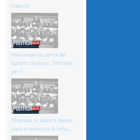
Palermi
Riesumata la salma del
bandito Giuliano. Difficoltà
per l'…
Sfrattato, si barrica dentro
casa e minaccia di farla…