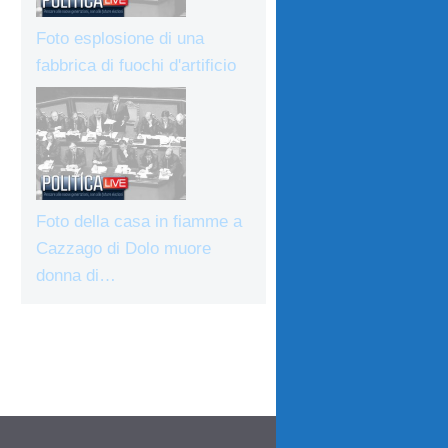
Foto esplosione di una
fabbrica di fuochi d'artificio
Foto della casa in fiamme a
Cazzago di Dolo muore
donna di…