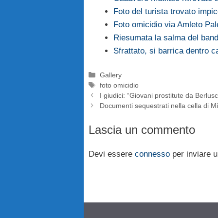
Foto del turista trovato impi
Foto omicidio via Amleto Pal
Riesumata la salma del bandit
Sfrattato, si barrica dentro 
Categorie
Gallery
Tag
foto omicidio
I giudici: “Giovani prostitute da Berlus
Documenti sequestrati nella cella di M
Lascia un commento
Devi essere
connesso
per inviare 